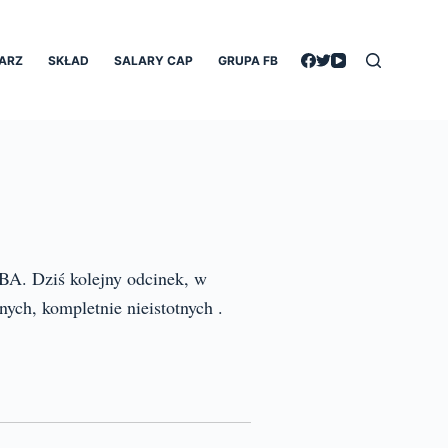
ARZ
SKŁAD
SALARY CAP
GRUPA FB
NBA. Dziś kolejny odcinek, w
ych, kompletnie nieistotnych .