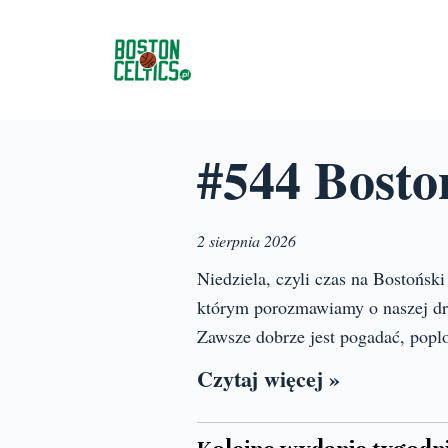
P
r
z
e
j
#544 Bosto
d
ź
d
o
2 sierpnia 2026
t
Niedziela, czyli czas na Bostońsk
r
którym porozmawiamy o naszej dru
e
ś
Zawsze dobrze jest pogadać, popl
c
Czytaj więcej »
i