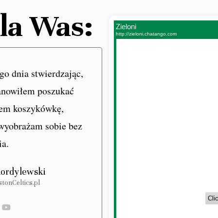
la Was:
o dnia stwierdzając,
tanowiłem poszukać
złem koszykówkę,
 wyobrażam sobie bez
ia.
ordylewski
tonCeltics.pl