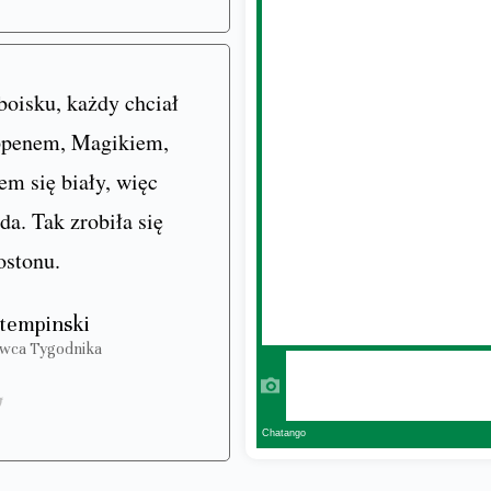
boisku, każdy chciał
ppenem, Magikiem,
m się biały, więc
a. Tak zrobiła się
ostonu.
Stempinski
wca Tygodnika