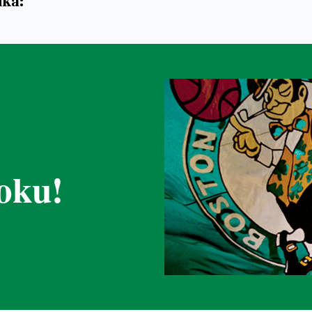
ika:
oku!