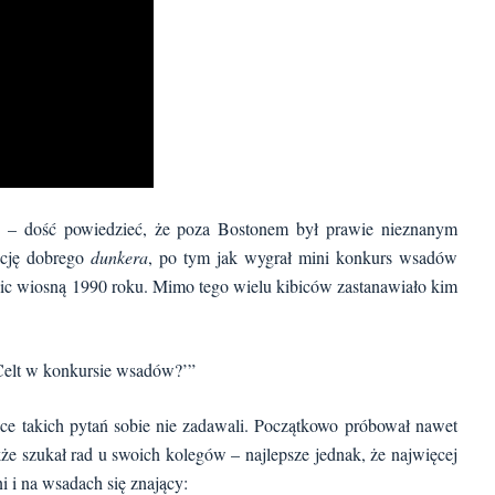
u – dość powiedzieć, że poza Bostonem był prawie nieznanym
ację dobrego
dunkera
, po tym jak wygrał mini konkurs wsadów
ic wiosną 1990 roku. Mimo tego wielu kibiców zastanawiało kim
‘Celt w konkursie wsadów?’”
ice takich pytań sobie nie zadawali. Początkowo próbował nawet
akże szukał rad u swoich kolegów – najlepsze jednak, że najwięcej
i i na wsadach się znający: