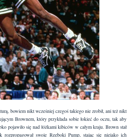
urą, bowiem nikt wcześniej czegoś takiego nie zrobił, ani też nikt
bującym Brownem, który przykłada sobie łokieć do oczu, tak aby
ybko pojawiło się nad łóżkami kibiców w całym kraju. Brown stał
ek rozpropagował swoje
Reeboki Pump
, stając się niejako ich