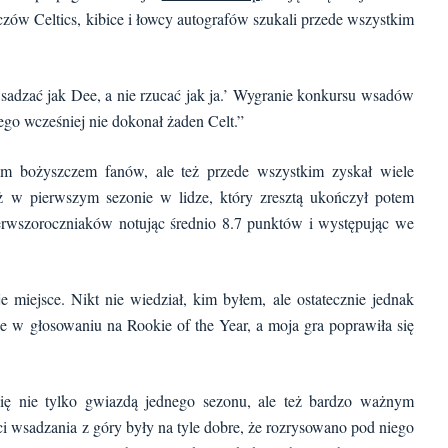
w Celtics, kibice i łowcy autografów szukali przede wszystkim
sadzać jak Dee, a nie rzucać jak ja.’ Wygranie konkursu wsadów
zego wcześniej nie dokonał żaden Celt.”
wym bożyszczem fanów, ale też przede wszystkim zyskał wiele
ż w pierwszym sezonie w lidze, który zresztą ukończył potem
erwszoroczniaków notując średnio 8.7 punktów i występując we
 miejsce. Nikt nie wiedział, kim byłem, ale ostatecznie jednak
ce w głosowaniu na Rookie of the Year, a moja gra poprawiła się
się nie tylko gwiazdą jednego sezonu, ale też bardzo ważnym
ci wsadzania z góry były na tyle dobre, że rozrysowano pod niego