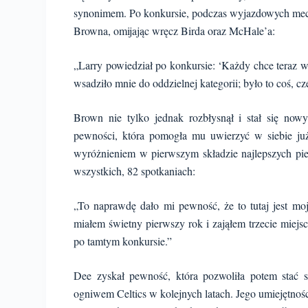
synonimem. Po konkursie, podczas wyjazdowych meczó
Browna, omijając wręcz Birda oraz McHale’a:
„Larry powiedział po konkursie: ‘Każdy chce teraz w
wsadziło mnie do oddzielnej kategorii; było to coś, c
Brown nie tylko jednak rozbłysnął i stał się no
pewności, która pomogła mu uwierzyć w siebie ju
wyróżnieniem w pierwszym składzie najlepszych pi
wszystkich, 82 spotkaniach:
„To naprawdę dało mi pewność, że to tutaj jest moje
miałem świetny pierwszy rok i zająłem trzecie miejs
po tamtym konkursie.”
Dee zyskał pewność, która pozwoliła potem stać 
ogniwem Celtics w kolejnych latach. Jego umiejętnoś