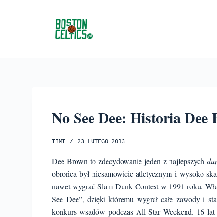
P
r
z
e
j
d
ź
d
o
No See Dee: Historia Dee
t
r
TIMI
23 LUTEGO 2013
e
Dee Brown to zdecydowanie jeden z najlepszych
du
ś
obrońca był niesamowicie atletycznym i wysoko sk
c
nawet wygrać Slam Dunk Contest w 1991 roku. Wła
i
See Dee”, dzięki któremu wygrał całe zawody i stał
konkurs wsadów
podczas All-Star Weekend. 16 lat