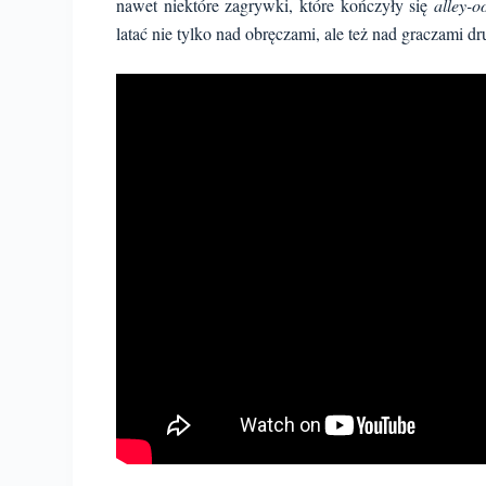
nawet niektóre zagrywki, które kończyły się
alley-
latać nie tylko nad obręczami, ale też nad graczami d