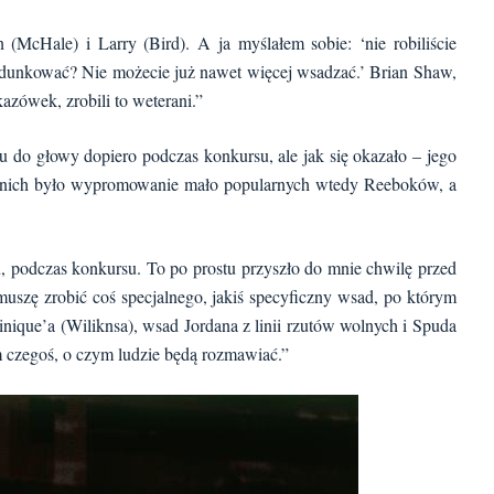
 (McHale) i Larry (Bird). A ja myślałem sobie: ‘nie robiliście
k dunkować? Nie możecie już nawet więcej wsadzać.’ Brian Shaw,
azówek, zrobili to weterani.”
do głowy dopiero podczas konkursu, ale jak się okazało – jego
 z nich było wypromowanie mało popularnych wtedy Reeboków, a
, podczas konkursu. To po prostu przyszło do mnie chwilę przed
szę zrobić coś specjalnego, jakiś specyficzny wsad, po którym
ique’a (Wiliknsa), wsad Jordana z linii rzutów wolnych i Spuda
m czegoś, o czym ludzie będą rozmawiać.”