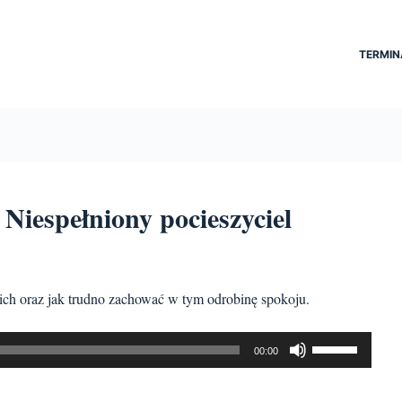
TERMIN
Niespełniony pocieszyciel
skich oraz jak trudno zachować w tym odrobinę spokoju.
Używaj
00:00
strzałek
do