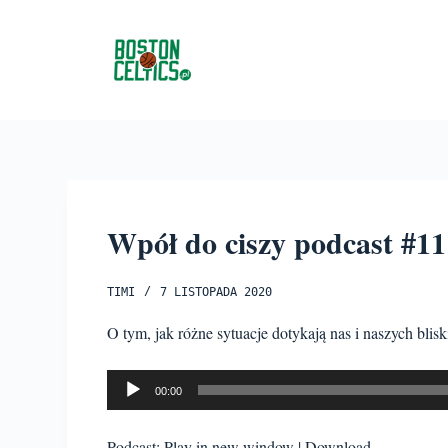
P
r
z
e
j
d
ź
d
o
Wpół do ciszy podcast #11 
t
r
TIMI
7 LISTOPADA 2020
e
O tym, jak różne sytuacje dotykają nas i naszych bli
ś
c
Odtwarzacz
i
00:00
plików
dźwiękowych
Podcast:
Play in new window
|
Download