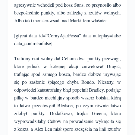
agresywnie wchodził pod kosz Suns, co przynosiło albo
bezpośrednie punkty, albo zaliczkę z rzutów wolnych.
Albo taki monster-wsad, nad Markiffem właśnie:
[gfycat data_id=”CornyAjarFossa” data_autoplay=false
data_controls=false]
Trafiony rzut wolny dał Celtom dwa punkty przewagi,
które jednak w kolejnej akcji zniwelował Dragić,
trafiając spod samego kosza, bardzo dobrze urywając
się po zasłonie śpiącego chyba Rondo. Niestety, w
odpowiedzi katastrofalny błąd popełnił Bradley, podając
piłkę w bardzo niechlujny sposób wszerz boiska, którą
to łatwo przechwycił Bledsoe, po czym równie łatwo
zdobył punkty. Dodatkowo, trójka Greena, która
wyprowadziłaby Celtów na prowadzenie wykręciła się
z kosza, a Alex Len miał sporo szczęścia na linii rzutów