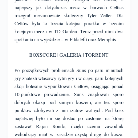
najlepszy jak dotychczas mecz w barwach Celtics
rozegrał niesamowicie skuteczny Tyler Zeller. Dla
Celtów była to trzecia kolejna porażka w trzecim
kolejnym meczu w TD Garden. Teraz przed nimi dwa
spotkania na wyjeździe – w Fildalefii oraz Memphis.
BOXSCORE
|
GALERIA
|
TORRENT
Po początkowych problemach Suns po paru minutach
gry znaleźli właściwy rytm gry i w ciągu paru kolejnych
akcji boleśnie wypunktowali Celtów, osiągając ponad
10-punktowe prowadzenie. Suns znajdowali sporo
dobrych okazji pod samym koszem, ale też sporo
punktów zdobywali z linii rzutów wolnych. Pod kosz
najłatwiej było im się dostać po zasłonie, na której
zostawał Rajon Rondo, dzięki czemu zawodnik
wchodzący miał w zasadzie czystą drogę do kosza.