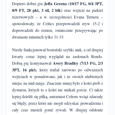
Jeffa Greena (10/17 FG, 0/4 3PT,
Dopiero dobra gra
8/9 FT, 28 pkt, 3 stl, 2 blk)
oraz wejście na parkiet
rezerwowych – a w szczególności Evana Turnera –
spowodowały, że Celtics przeprowadzili zryw 15-2 i
doprowadzili do remisu, ostatecznie przegrywając po
dwunastu minutach tylko 31-33.
Nieźle funkcjonował bostoński szybki atak, a od drugiej
kwarty coraz lepiej wyglądał na zasłonach Rondo.
Avery Bradley (7/13 FG, 2/3
Dobrą grę kontynuował
3PT, 16 pkt)
, który trafiał zarówno po odważnych
wejściach w pomalowane, jak i ze swoich ulubionych
miejsc na mid-range. Znacznie mniej było z kolei prób z
dystansu, któych to z kolei nie unikali goście. Ci także
lepiej dzielili się piłką, natomiast Celtom wciąż zdarzały
się błędy, przez które nie mogli odzyskać prowadzenia i
cały czas musieli gonić rywali. W drugiej odsłonie