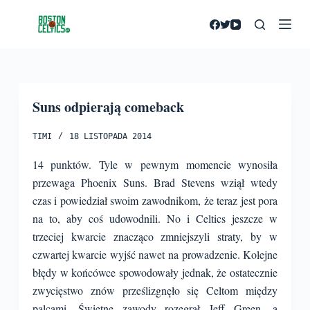
P
r
z
e
j
Suns odpierają comeback
d
ź
TIMI
18 LISTOPADA 2014
d
o
14 punktów. Tyle w pewnym momencie wynosiła
t
przewaga Phoenix Suns. Brad Stevens wziął wtedy
r
czas i powiedział swoim zawodnikom, że teraz jest pora
e
na to, aby coś udowodnili. No i Celtics jeszcze w
ś
trzeciej kwarcie znacząco zmniejszyli straty, by w
c
czwartej kwarcie wyjść nawet na prowadzenie. Kolejne
i
błędy w końcówce spowodowały jednak, że ostatecznie
zwycięstwo znów prześlizgnęło się Celtom między
palcami.
Świetne zawody rozegrał Jeff Green, a