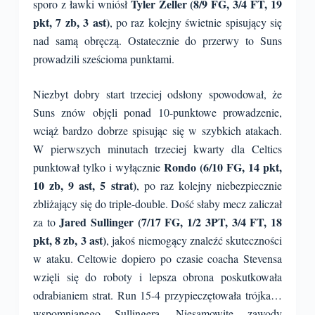
Tyler Zeller (8/9 FG, 3/4 FT, 19
sporo z ławki wniósł
pkt, 7 zb, 3 ast)
, po raz kolejny świetnie spisujący się
nad samą obręczą. Ostatecznie do przerwy to Suns
prowadzili sześcioma punktami.
Niezbyt dobry start trzeciej odsłony spowodował, że
Suns znów objęli ponad 10-punktowe prowadzenie,
wciąż bardzo dobrze spisując się w szybkich atakach.
W pierwszych minutach trzeciej kwarty dla Celtics
Rondo (6/10 FG, 14 pkt,
punktował tylko i wyłącznie
10 zb, 9 ast, 5 strat)
, po raz kolejny niebezpiecznie
zbliżający się do triple-double. Dość słaby mecz zaliczał
Jared Sullinger (7/17 FG, 1/2 3PT, 3/4 FT, 18
za to
pkt, 8 zb, 3 ast)
, jakoś niemogący znaleźć skuteczności
w ataku. Celtowie dopiero po czasie coacha Stevensa
wzięli się do roboty i lepsza obrona poskutkowała
odrabianiem strat. Run 15-4 przypieczętowała trójka…
wspomnianego Sullingera. Niesamowite zawody