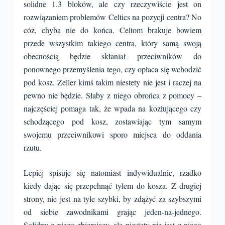
solidne 1.3 bloków, ale czy rzeczywiście jest on
rozwiązaniem problemów Celtics na pozycji centra? No
cóż, chyba nie do końca. Celtom brakuje bowiem
przede wszystkim takiego centra, który samą swoją
obecnością będzie skłaniał przeciwników do
ponownego przemyślenia tego, czy opłaca się wchodzić
pod kosz. Zeller kimś takim niestety nie jest i raczej na
pewno nie będzie. Słaby z niego obrońca z pomocy –
najczęściej pomaga tak, że wpada na kozłującego czy
schodzącego pod kosz, zostawiając tym samym
swojemu przeciwnikowi sporo miejsca do oddania
rzutu.
Lepiej spisuje się natomiast indywidualnie, rzadko
kiedy dając się przepchnąć tyłem do kosza. Z drugiej
strony, nie jest na tyle szybki, by zdążyć za szybszymi
od siebie zawodnikami grając jeden-na-jednego.
Solidny z niego zbierający, ale niestety nie jest z niego