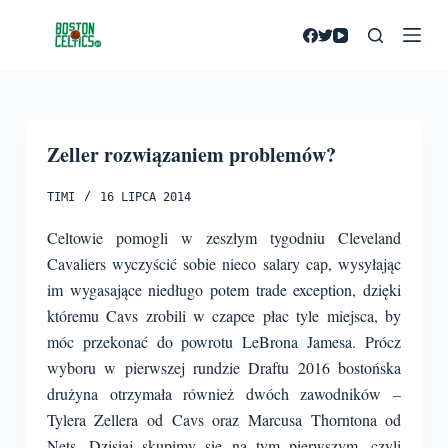
P
r
z
e
j
Zeller rozwiązaniem problemów?
d
ź
TIMI
16 LIPCA 2014
d
o
Celtowie pomogli w zeszłym tygodniu Cleveland
t
Cavaliers wyczyścić sobie nieco salary cap, wysyłając
r
im wygasające niedługo potem trade exception, dzięki
e
któremu Cavs zrobili w czapce płac tyle miejsca, by
ś
móc przekonać do powrotu LeBrona Jamesa. Prócz
c
wyboru w pierwszej rundzie Draftu 2016 bostońska
i
drużyna otrzymała również dwóch zawodników –
Tylera Zellera od Cavs oraz Marcusa Thorntona od
Nets.
Dzisiaj skupimy się na tym pierwszym, czyli