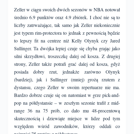
Zeller w ciągu swoich dwóch sezonów w NBA notował
średnio 6.9 punktów oraz 4.9 zbiórek. I choć nie są to
liczby zatrważające, tak samo jak Zeller niekoniecznie
jest typem rim-protectora to jednak z pewnością będzie
to lepszy fit na centrze niż Kelly Olynyk czy Jared
Sullinger. Ta dwójka lepiej czuje się chyba grając jako
silni skrzydłowi, troszeczkę dalej od kosza. Z drugiej
strony, Zeller także potrafi grać dalej od kosza, gdyż
posiada dobry rzut, jednakże zarówno Olynyk
(bardziej), jak i Sullinger (mniej) grożą rzutem z
dystansu, czego Zeller w swoim repertuarze nie ma.
Bardzo dobrze czuje się on natomiast w grze pick-and-
pop na półdystansie – w zeszłym sezonie trafił z mid-
range 36 na 75 prób, co dało mu 48-procentową
skutecznością i dziewiąte miejsce w lidze pod tym
względem wśród zawodników, którzy oddali co
najmniej 75 rzutów z półdystansu.