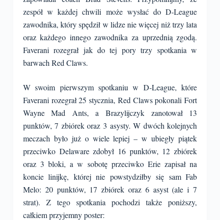
zespół w każdej chwili może wysłać do D-League
zawodnika, który spędził w lidze nie więcej niż trzy lata
oraz każdego innego zawodnika za uprzednią zgodą.
Faverani rozegrał jak do tej pory trzy spotkania w
barwach Red Claws.
W swoim pierwszym spotkaniu w D-League, które
Faverani rozegrał 25 stycznia, Red Claws pokonali Fort
Wayne Mad Ants, a Brazylijczyk zanotował 13
punktów, 7 zbiórek oraz 3 asysty. W dwóch kolejnych
meczach było już o wiele lepiej – w ubiegły piątek
przeciwko Delaware zdobył 16 punktów, 12 zbiórek
oraz 3 bloki, a w sobotę przeciwko Erie zapisał na
koncie linijkę, której nie powstydziłby się sam Fab
Melo: 20 punktów, 17 zbiórek oraz 6 asyst (ale i 7
strat). Z tego spotkania pochodzi także poniższy,
całkiem przyjemny poster: