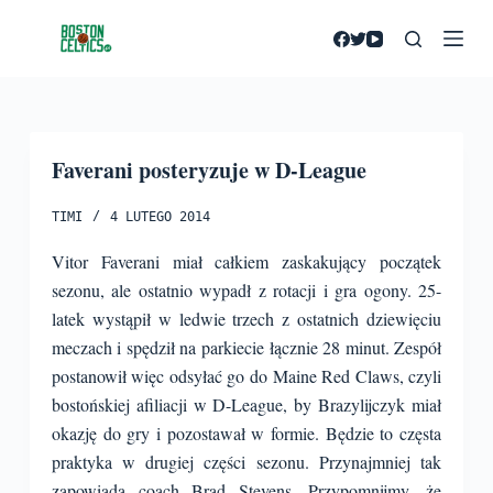
P
r
z
e
j
Faverani posteryzuje w D-League
d
ź
TIMI
4 LUTEGO 2014
d
o
Vitor Faverani miał całkiem zaskakujący początek
t
sezonu, ale ostatnio wypadł z rotacji i gra ogony. 25-
r
latek wystąpił w ledwie trzech z ostatnich dziewięciu
e
meczach i spędził na parkiecie łącznie 28 minut. Zespół
ś
postanowił więc odsyłać go do Maine Red Claws, czyli
c
bostońskiej afiliacji w D-League, by Brazylijczyk miał
i
okazję do gry i pozostawał w formie. Będzie to częsta
praktyka w drugiej części sezonu.
Przynajmniej tak
zapowiada coach Brad Stevens. Przypomnijmy, że