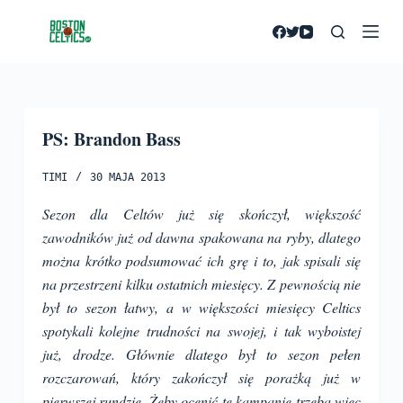
P
r
z
e
j
PS: Brandon Bass
d
ź
TIMI
30 MAJA 2013
d
o
Sezon dla Celtów już się skończył, większość
t
zawodników już od dawna spakowana na ryby, dlatego
r
można krótko podsumować ich grę i to, jak spisali się
e
na przestrzeni kilku ostatnich miesięcy. Z pewnością nie
ś
był to sezon łatwy, a w większości miesięcy Celtics
c
spotykali kolejne trudności na swojej, i tak wyboistej
i
już, drodze. Głównie dlatego był to sezon pełen
rozczarowań, który zakończył się porażką
już w
pierwszej rundzie. Żeby ocenić tę kampanię trzeba więc