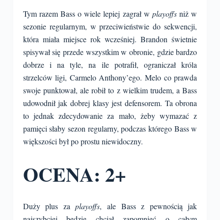
Tym razem Bass o wiele lepiej zagrał w
playoffs
niż w
sezonie regularnym, w przeciwieństwie do sekwencji,
która miała miejsce rok wcześniej. Brandon świetnie
spisywał się przede wszystkim w obronie, gdzie bardzo
dobrze i na tyle, na ile potrafił, ograniczał króla
strzelców ligi, Carmelo Anthony’ego. Melo co prawda
swoje punktował, ale robił to z wielkim trudem, a Bass
udowodnił jak dobrej klasy jest defensorem. Ta obrona
to jednak zdecydowanie za mało, żeby wymazać z
pamięci słaby sezon regularny, podczas którego Bass w
większości był po prostu niewidoczny.
OCENA: 2+
Duży plus za
playoffs
, ale Bass z pewnością jak
najszybciej będzie chciał zapomnieć o całym