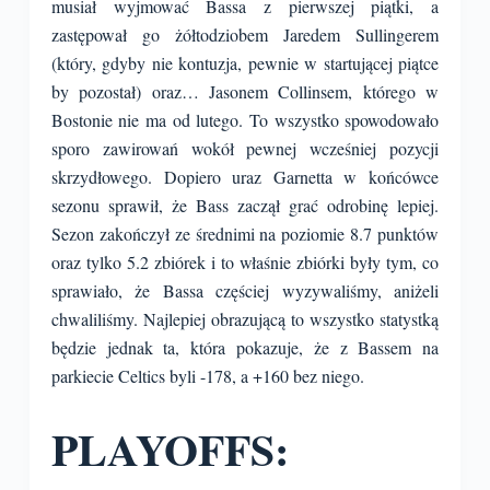
musiał wyjmować Bassa z pierwszej piątki, a
zastępował go żółtodziobem Jaredem Sullingerem
(który, gdyby nie kontuzja, pewnie w startującej piątce
by pozostał) oraz… Jasonem Collinsem, którego w
Bostonie nie ma od lutego. To wszystko spowodowało
sporo zawirowań wokół pewnej wcześniej pozycji
skrzydłowego. Dopiero uraz Garnetta w końcówce
sezonu sprawił, że Bass zaczął grać odrobinę lepiej.
Sezon zakończył ze średnimi na poziomie 8.7 punktów
oraz tylko 5.2 zbiórek i to właśnie zbiórki były tym, co
sprawiało, że Bassa częściej wyzywaliśmy, aniżeli
chwaliliśmy. Najlepiej obrazującą to wszystko statystką
będzie jednak ta, która pokazuje, że z Bassem na
parkiecie Celtics byli -178, a +160 bez niego.
PLAYOFFS: