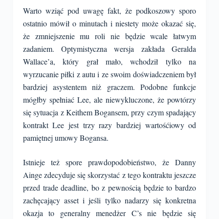
Warto wziąć pod uwagę fakt, że podkoszowy sporo
ostatnio mówił o minutach i niestety może okazać się,
że zmniejszenie mu roli nie będzie wcale łatwym
zadaniem. Optymistyczna wersja zakłada Geralda
Wallace’a, który grał mało, wchodził tylko na
wyrzucanie piłki z autu i ze swoim doświadczeniem był
bardziej asystentem niż graczem. Podobne funkcje
mógłby spełniać Lee, ale niewykluczone, że powtórzy
się sytuacja z Keithem Bogansem, przy czym spadający
kontrakt Lee jest trzy razy bardziej wartośćiowy od
pamiętnej umowy Bogansa.
Istnieje też spore prawdopodobieństwo, że Danny
Ainge zdecyduje się skorzystać z tego kontraktu jeszcze
przed trade deadline, bo z pewnością będzie to bardzo
zachęcający asset i jeśli tylko nadarzy się konkretna
okazja to generalny menedżer C’s nie będzie się