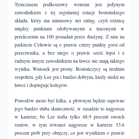
Tymczasem podkoszowy weteran jest jedynym
zawodnikiem z tej regularnej rotacji bostońskiego
składu, który ma minusowy net rating, czyli różnicę
między punktami zdobywanymi a traconymi w
przeliczeniu na 100 posiadań przez drużynę. Z nim na
parkiecie Celtowie są o prawie cztery punkty gorsi od
przeciwnika, a bez niego o prawie sześć lepsi i z
żadnym innym zawodnikiem na ławce nie mają takiego
wyniku. Wniosek jest prosty: Bostończycy są średnim
zespołem, gdy Lee gra i bardzo dobrym, kiedy siedzi na
ławce i dopinguje kolegów.
Powodów może być kilka, a głównym będzie zapewne
jego bardzo słaba skuteczność, w zasadzie to najgorsza
w karierze, bo Lee trafia tylko 48.9 procent swoich
rzutów, w tym również najgorsze w karierze 53.6
procent prób przy obręczy, co jest wynikiem o prawie