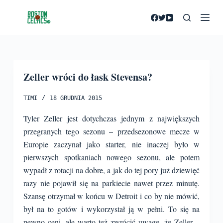
P
r
z
e
j
Zeller wróci do łask Stevensa?
d
ź
TIMI
18 GRUDNIA 2015
d
o
Tyler Zeller jest dotychczas jednym z największych
t
przegranych tego sezonu – przedsezonowe mecze w
r
Europie zaczynał jako starter, nie inaczej było w
e
pierwszych spotkaniach nowego sezonu, ale potem
ś
wypadł z rotacji na dobre, a jak do tej pory już dziewięć
c
razy nie pojawił się na parkiecie nawet przez minutę.
i
Szansę otrzymał w końcu w Detroit i co by nie mówić,
był na to gotów i wykorzystał ją w pełni.
To się na
pewno ceni, ale warto też zwrócić uwagę, że Zeller –