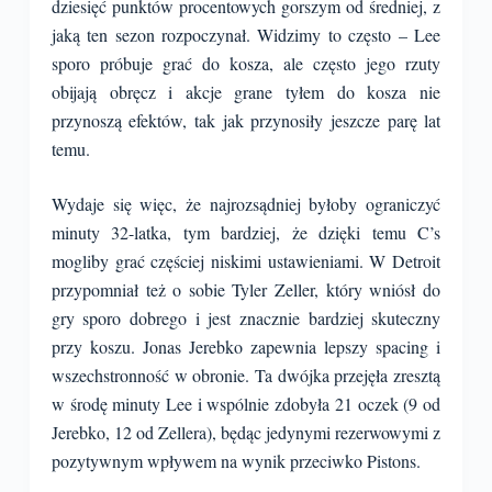
dziesięć punktów procentowych gorszym od średniej, z
jaką ten sezon rozpoczynał. Widzimy to często – Lee
sporo próbuje grać do kosza, ale często jego rzuty
obijają obręcz i akcje grane tyłem do kosza nie
przynoszą efektów, tak jak przynosiły jeszcze parę lat
temu.
Wydaje się więc, że najrozsądniej byłoby ograniczyć
minuty 32-latka, tym bardziej, że dzięki temu C’s
mogliby grać częściej niskimi ustawieniami. W Detroit
przypomniał też o sobie Tyler Zeller, który wniósł do
gry sporo dobrego i jest znacznie bardziej skuteczny
przy koszu. Jonas Jerebko zapewnia lepszy spacing i
wszechstronność w obronie. Ta dwójka przejęła zresztą
w środę minuty Lee i wspólnie zdobyła 21 oczek (9 od
Jerebko, 12 od Zellera), będąc jedynymi rezerwowymi z
pozytywnym wpływem na wynik przeciwko Pistons.