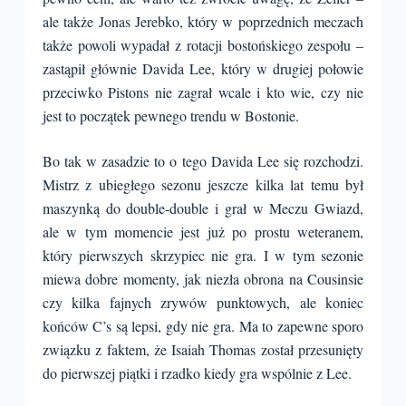
ale także Jonas Jerebko, który w poprzednich meczach
także powoli wypadał z rotacji bostońskiego zespołu –
zastąpił głównie Davida Lee, który w drugiej połowie
przeciwko Pistons nie zagrał wcale i kto wie, czy nie
jest to początek pewnego trendu w Bostonie.
Bo tak w zasadzie to o tego Davida Lee się rozchodzi.
Mistrz z ubiegłego sezonu jeszcze kilka lat temu był
maszynką do double-double i grał w Meczu Gwiazd,
ale w tym momencie jest już po prostu weteranem,
który pierwszych skrzypiec nie gra. I w tym sezonie
miewa dobre momenty, jak niezła obrona na Cousinsie
czy kilka fajnych zrywów punktowych, ale koniec
końców C’s są lepsi, gdy nie gra. Ma to zapewne sporo
związku z faktem, że Isaiah Thomas został przesunięty
do pierwszej piątki i rzadko kiedy gra wspólnie z Lee.