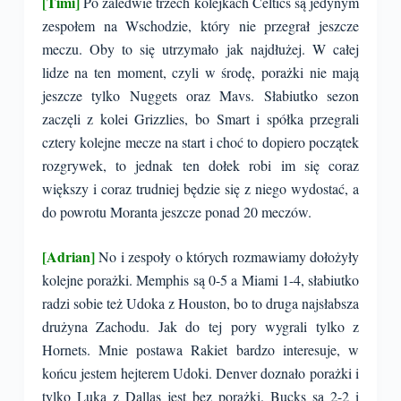
[Timi]
Po zaledwie trzech kolejkach Celtics są jedynym
zespołem na Wschodzie, który nie przegrał jeszcze
meczu. Oby to się utrzymało jak najdłużej. W całej
lidze na ten moment, czyli w środę, porażki nie mają
jeszcze tylko Nuggets oraz Mavs. Słabiutko sezon
zaczęli z kolei Grizzlies, bo Smart i spółka przegrali
cztery kolejne mecze na start i choć to dopiero początek
rozgrywek, to jednak ten dołek robi im się coraz
większy i coraz trudniej będzie się z niego wydostać, a
do powrotu Moranta jeszcze ponad 20 meczów.
[Adrian]
No i zespoły o których rozmawiamy dołożyły
kolejne porażki. Memphis są 0-5 a Miami 1-4, słabiutko
radzi sobie też Udoka z Houston, bo to druga najsłabsza
drużyna Zachodu. Jak do tej pory wygrali tylko z
Hornets. Mnie postawa Rakiet bardzo interesuje, w
końcu jestem hejterem Udoki. Denver doznało porażki i
tylko Luka z Dallas jest bez porażki. Bucks są 2-2 i