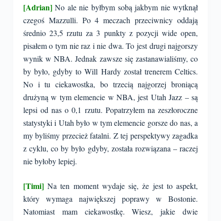
[Adrian]
No ale nie byłbym sobą jakbym nie wytknął
czegoś Mazzulli. Po 4 meczach przeciwnicy oddają
średnio 23,5 rzutu za 3 punkty z pozycji wide open,
pisałem o tym nie raz i nie dwa. To jest drugi najgorszy
wynik w NBA. Jednak zawsze się zastanawialiśmy, co
by było, gdyby to Will Hardy został trenerem Celtics.
No i tu ciekawostka, bo trzecią najgorzej broniącą
drużyną w tym elemencie w NBA, jest Utah Jazz – są
lepsi od nas o 0,1 rzutu. Popatrzyłem na zeszłoroczne
statystyki i Utah było w tym elemencie gorsze do nas, a
my byliśmy przecież fatalni. Z tej perspektywy zagadka
z cyklu, co by było gdyby, została rozwiązana – raczej
nie byłoby lepiej.
[Timi]
Na ten moment wydaje się, że jest to aspekt,
który wymaga największej poprawy w Bostonie.
Natomiast mam ciekawostkę. Wiesz, jakie dwie