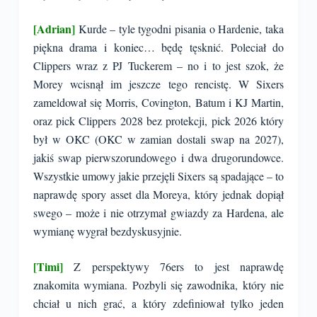
[Adrian]
Kurde – tyle tygodni pisania o Hardenie, taka
piękna drama i koniec… będę tęsknić. Poleciał do
Clippers wraz z PJ Tuckerem – no i to jest szok, że
Morey wcisnął im jeszcze tego rencistę. W Sixers
zameldował się Morris, Covington, Batum i KJ Martin,
oraz pick Clippers 2028 bez protekcji, pick 2026 który
był w OKC (OKC w zamian dostali swap na 2027),
jakiś swap pierwszorundowego i dwa drugorundowce.
Wszystkie umowy jakie przejęli Sixers są spadające – to
naprawdę spory asset dla Moreya, który jednak dopiął
swego – może i nie otrzymał gwiazdy za Hardena, ale
wymianę wygrał bezdyskusyjnie.
[Timi]
Z perspektywy 76ers to jest naprawdę
znakomita wymiana. Pozbyli się zawodnika, który nie
chciał u nich grać, a który zdefiniował tylko jeden