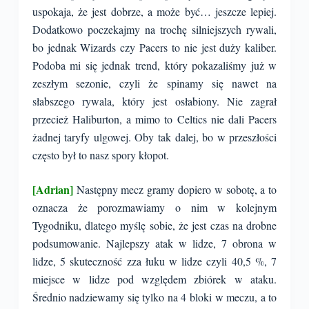
uspokaja, że jest dobrze, a może być… jeszcze lepiej.
Dodatkowo poczekajmy na trochę silniejszych rywali,
bo jednak Wizards czy Pacers to nie jest duży kaliber.
Podoba mi się jednak trend, który pokazaliśmy już w
zeszłym sezonie, czyli że spinamy się nawet na
słabszego rywala, który jest osłabiony. Nie zagrał
przecież Haliburton, a mimo to Celtics nie dali Pacers
żadnej taryfy ulgowej. Oby tak dalej, bo w przeszłości
często był to nasz spory kłopot.
[Adrian]
Następny mecz gramy dopiero w sobotę, a to
oznacza że porozmawiamy o nim w kolejnym
Tygodniku, dlatego myślę sobie, że jest czas na drobne
podsumowanie. Najlepszy atak w lidze, 7 obrona w
lidze, 5 skuteczność zza łuku w lidze czyli 40,5 %, 7
miejsce w lidze pod względem zbiórek w ataku.
Średnio nadziewamy się tylko na 4 bloki w meczu, a to