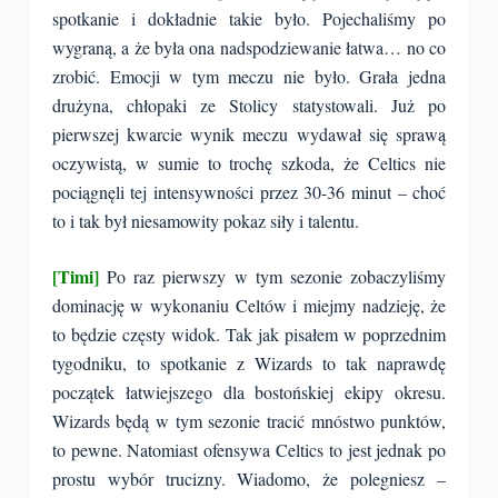
spotkanie i dokładnie takie było. Pojechaliśmy po
wygraną, a że była ona nadspodziewanie łatwa… no co
zrobić. Emocji w tym meczu nie było. Grała jedna
drużyna, chłopaki ze Stolicy statystowali. Już po
pierwszej kwarcie wynik meczu wydawał się sprawą
oczywistą, w sumie to trochę szkoda, że Celtics nie
pociągnęli tej intensywności przez 30-36 minut – choć
to i tak był niesamowity pokaz siły i talentu.
[Timi]
Po raz pierwszy w tym sezonie zobaczyliśmy
dominację w wykonaniu Celtów i miejmy nadzieję, że
to będzie częsty widok. Tak jak pisałem w poprzednim
tygodniku, to spotkanie z Wizards to tak naprawdę
początek łatwiejszego dla bostońskiej ekipy okresu.
Wizards będą w tym sezonie tracić mnóstwo punktów,
to pewne. Natomiast ofensywa Celtics to jest jednak po
prostu wybór trucizny. Wiadomo, że polegniesz –