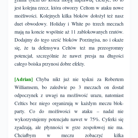
jest kolejna rzecz, która otworzy Celtom w ataku nowe
możliwości. Kolejnych kilka bloków dołożył też nasz
duet obwodowy. Holiday i White po trzech meczach
mają na koncie wspólnie aż 11 zablokowanych rzutów.
Dodajmy do tego sześć bloków Porzingisa, no i okaże
się, że ta defensywa Celtów też ma przeogromny
potencjał, szczególnie że nawet presja na długości
całego boiska przynosi dobre efekty.
[Adrian]
Chyba nikt już nie tęskni za Robertem
Williamsem, bo zaledwie po 3 meczach on dostał
odpoczynek z uwagi na możliwość urazu, natomiast
Celtics bez niego organizują w każdym meczu blok-
party. Co do możliwości w ataku – nadal nie
wykorzystujemy potencjału nawet w 75%. Cyferki się
zgadzają, ale płynności w grze zespołowej nie ma.
Chciałbym w meczu zobaczyć kilka