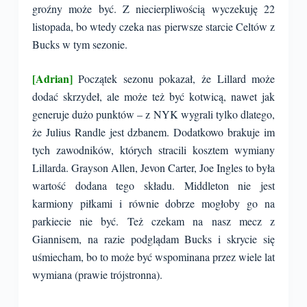
groźny może być. Z niecierpliwością wyczekuję 22
listopada, bo wtedy czeka nas pierwsze starcie Celtów z
Bucks w tym sezonie.
[Adrian]
Początek sezonu pokazał, że Lillard może
dodać skrzydeł, ale może też być kotwicą, nawet jak
generuje dużo punktów – z NYK wygrali tylko dlatego,
że Julius Randle jest dzbanem. Dodatkowo brakuje im
tych zawodników, których stracili kosztem wymiany
Lillarda. Grayson Allen, Jevon Carter, Joe Ingles to była
wartość dodana tego składu. Middleton nie jest
karmiony piłkami i równie dobrze mogłoby go na
parkiecie nie być. Też czekam na nasz mecz z
Giannisem, na razie podglądam Bucks i skrycie się
uśmiecham, bo to może być wspominana przez wiele lat
wymiana (prawie trójstronna).