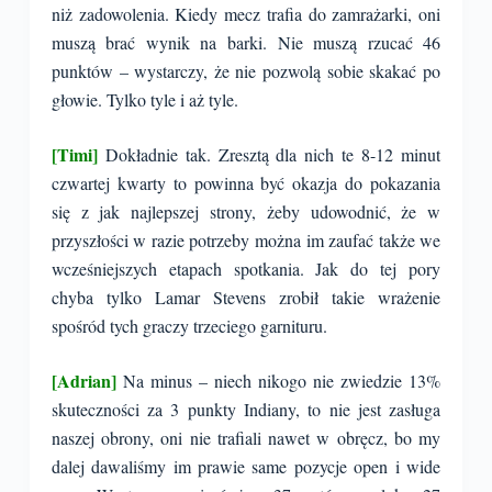
niż zadowolenia. Kiedy mecz trafia do zamrażarki, oni
muszą brać wynik na barki. Nie muszą rzucać 46
punktów – wystarczy, że nie pozwolą sobie skakać po
głowie. Tylko tyle i aż tyle.
[Timi]
Dokładnie tak. Zresztą dla nich te 8-12 minut
czwartej kwarty to powinna być okazja do pokazania
się z jak najlepszej strony, żeby udowodnić, że w
przyszłości w razie potrzeby można im zaufać także we
wcześniejszych etapach spotkania. Jak do tej pory
chyba tylko Lamar Stevens zrobił takie wrażenie
spośród tych graczy trzeciego garnituru.
[Adrian]
Na minus – niech nikogo nie zwiedzie 13%
skuteczności za 3 punkty Indiany, to nie jest zasługa
naszej obrony, oni nie trafiali nawet w obręcz, bo my
dalej dawaliśmy im prawie same pozycje open i wide