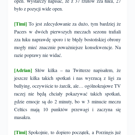
open. Wystarczy napisać, że z 37 rzutów zza łuku, 27
było z pozycji wide open.
[Timi]
To jest zdecydowanie za dużo, tym bardziej że
Pacers w dwóch pierwszych meczach sezonu trafiali
zza łuku naprawdę sporo i te błędy bostońskiej obrony
mogły mieć znacznie poważniejsze konsekwencje. Na
razie poprawy nie widać.
[Adrian]
Słów kilka – na Twitterze napisałem, że
jeszcze kilka takich spotkań i nas wyrzucą z ligi za
bullying, oczywiście to żarcik, ale… ogólnokrajowe TV
raczej nie będą chciały pokazywać takich spotkań,
gdzie emocje są do 2 minuty, bo w 3 minucie meczu
Celtics mają 10 punktów przewagi i zaczyna się
masakra.
[Timi]
Spokojnie, to dopiero początek, a Porzingis już