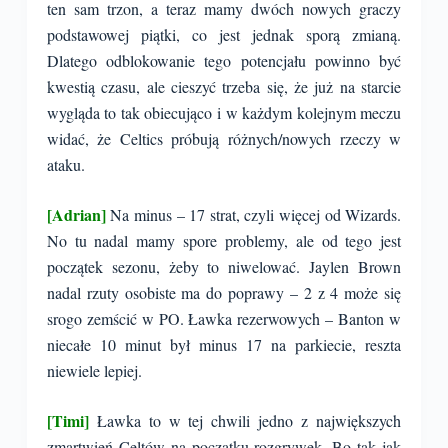
ten sam trzon, a teraz mamy dwóch nowych graczy
podstawowej piątki, co jest jednak sporą zmianą.
Dlatego odblokowanie tego potencjału powinno być
kwestią czasu, ale cieszyć trzeba się, że już na starcie
wygląda to tak obiecująco i w każdym kolejnym meczu
widać, że Celtics próbują różnych/nowych rzeczy w
ataku.
[Adrian]
Na minus – 17 strat, czyli więcej od Wizards.
No tu nadal mamy spore problemy, ale od tego jest
początek sezonu, żeby to niwelować. Jaylen Brown
nadal rzuty osobiste ma do poprawy – 2 z 4 może się
srogo zemścić w PO. Ławka rezerwowych – Banton w
niecałe 10 minut był minus 17 na parkiecie, reszta
niewiele lepiej.
[Timi]
Ławka to w tej chwili jedno z największych
zmartwień Celtów na początku rozgrywek. Bo tak jak