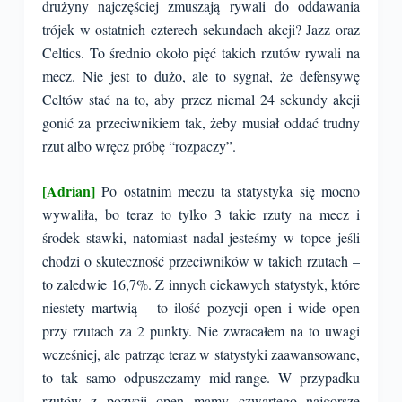
drużyny najczęściej zmuszają rywali do oddawania
trójek w ostatnich czterech sekundach akcji? Jazz oraz
Celtics. To średnio około pięć takich rzutów rywali na
mecz. Nie jest to dużo, ale to sygnał, że defensywę
Celtów stać na to, aby przez niemal 24 sekundy akcji
gonić za przeciwnikiem tak, żeby musiał oddać trudny
rzut albo wręcz próbę “rozpaczy”.
[Adrian]
Po ostatnim meczu ta statystyka się mocno
wywaliła, bo teraz to tylko 3 takie rzuty na mecz i
środek stawki, natomiast nadal jesteśmy w topce jeśli
chodzi o skuteczność przeciwników w takich rzutach –
to zaledwie 16,7%. Z innych ciekawych statystyk, które
niestety martwią – to ilość pozycji open i wide open
przy rzutach za 2 punkty. Nie zwracałem na to uwagi
wcześniej, ale patrząc teraz w statystyki zaawansowane,
to tak samo odpuszczamy mid-range. W przypadku
rzutów z pozycji open mamy czwartego najgorsze