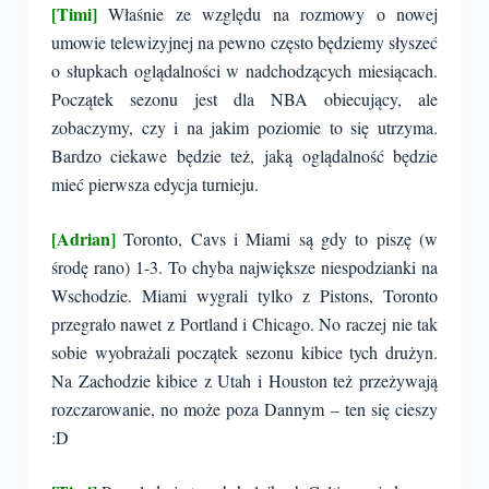
[Timi]
Właśnie ze względu na rozmowy o nowej
umowie telewizyjnej na pewno często będziemy słyszeć
o słupkach oglądalności w nadchodzących miesiącach.
Początek sezonu jest dla NBA obiecujący, ale
zobaczymy, czy i na jakim poziomie to się utrzyma.
Bardzo ciekawe będzie też, jaką oglądalność będzie
mieć pierwsza edycja turnieju.
[Adrian]
Toronto, Cavs i Miami są gdy to piszę (w
środę rano) 1-3. To chyba największe niespodzianki na
Wschodzie. Miami wygrali tylko z Pistons, Toronto
przegrało nawet z Portland i Chicago. No raczej nie tak
sobie wyobrażali początek sezonu kibice tych drużyn.
Na Zachodzie kibice z Utah i Houston też przeżywają
rozczarowanie, no może poza Dannym – ten się cieszy
:D