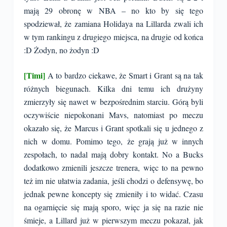
mają 29 obronę w NBA – no kto by się tego
spodziewał, że zamiana Holidaya na Lillarda zwali ich
w tym rankingu z drugiego miejsca, na drugie od końca
:D Żodyn, no żodyn :D
[Timi]
A to bardzo ciekawe, że Smart i Grant są na tak
różnych biegunach. Kilka dni temu ich drużyny
zmierzyły się nawet w bezpośrednim starciu. Górą byli
oczywiście niepokonani Mavs, natomiast po meczu
okazało się, że Marcus i Grant spotkali się u jednego z
nich w domu. Pomimo tego, że grają już w innych
zespołach, to nadal mają dobry kontakt. No a Bucks
dodatkowo zmienili jeszcze trenera, więc to na pewno
też im nie ułatwia zadania, jeśli chodzi o defensywę, bo
jednak pewne koncepty się zmieniły i to widać. Czasu
na ogarnięcie się mają sporo, więc ja się na razie nie
śmieje, a Lillard już w pierwszym meczu pokazał, jak