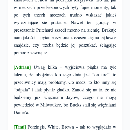
w meczach przedsezonowych były fajne momenty, tak
po tych trzech meczach trudno wskazać jakieś
wyróżniające się postacie. Nawet ten gorący w
preseasonie Pritchard zszedł mocno na ziemię. Brakuje
nam jakości – pytanie czy ona z czasem się na tej ławce
znajdzie, czy trzeba będzie jej poszukać, ściągając
pomoc z zewnątrz.
[Adrian]
Uwag kilka – wyjściowa piątka ma tyle
talentu, że obojętnie kto tego dnia jest “on fire”, to
przeciwnicy mają problemy. Co mecz, to kto inny się
“odpala” i atak płynie gładko. Zanosi się na to, że nie
będziemy już więźniami Jayów, czego nie mogą
powiedzieć w Milwaukee, bo Bucks stali się więźniami
Dame’a.
[Timi]
Porzingis, White, Brown – tak to wyglądało w