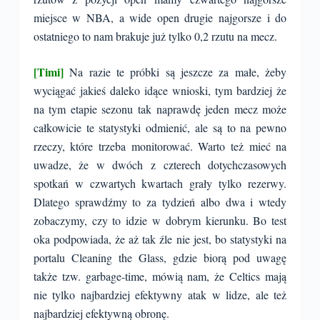
miejsce w NBA, a wide open drugie najgorsze i do
ostatniego to nam brakuje już tylko 0,2 rzutu na mecz.
[Timi]
Na razie te próbki są jeszcze za małe, żeby
wyciągać jakieś daleko idące wnioski, tym bardziej że
na tym etapie sezonu tak naprawdę jeden mecz może
całkowicie te statystyki odmienić, ale są to na pewno
rzeczy, które trzeba monitorować. Warto też mieć na
uwadze, że w dwóch z czterech dotychczasowych
spotkań w czwartych kwartach grały tylko rezerwy.
Dlatego sprawdźmy to za tydzień albo dwa i wtedy
zobaczymy, czy to idzie w dobrym kierunku. Bo test
oka podpowiada, że aż tak źle nie jest, bo statystyki na
portalu Cleaning the Glass, gdzie biorą pod uwagę
także tzw. garbage-time, mówią nam, że Celtics mają
nie tylko najbardziej efektywny atak w lidze, ale też
najbardziej efektywną obronę.