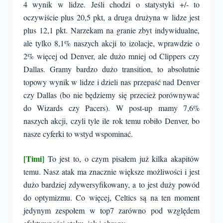
4 wynik w lidze. Jeśli chodzi o statystyki +/- to
oczywiście plus 20,5 pkt, a druga drużyna w lidze jest
plus 12,1 pkt. Narzekam na granie zbyt indywidualne,
ale tylko 8,1% naszych akcji to izolacje, wprawdzie o
2% więcej od Denver, ale dużo mniej od Clippers czy
Dallas. Gramy bardzo dużo transition, to absolutnie
topowy wynik w lidze i dzieli nas przepaść nad Denver
czy Dallas (bo nie będziemy się przecież porównywać
do Wizards czy Pacers). W post-up mamy 7,6%
naszych akcji, czyli tyle ile rok temu robiło Denver, bo
nasze cyferki to wstyd wspominać.
[Timi]
To jest to, o czym pisałem już kilka akapitów
temu. Nasz atak ma znacznie większe możliwości i jest
dużo bardziej zdywersyfikowany, a to jest duży powód
do optymizmu. Co więcej, Celtics są na ten moment
jedynym zespołem w top7 zarówno pod względem