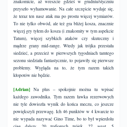
znakomicie, aż wreszcie gdzieś w grudniu/styczniu
przyszło wyhamowanie. Na całe szczęście wydaje się,
że teraz ten nasz atak ma po prostu więcej wymiarów.
To nie tylko obwód, ale też gra bliżej kosza, znacznie
więcej gry tyłem do kosza (i znakomity w tym aspekcie
Tatum), więcej szybkich ataków czy skuteczny i
mądrze grany mid-range. Wtedy jak trójka przestała
siedzieć, a przecież w pierwszych tygodniach tamtego
sezonu siedziała fantastycznie, to pojawiły się pierwsze
problemy. Wygląda na to, że tym razem takich
kłopotów nie będzie.
[Adrian]
Na plus – spokojnie można tu wpisać
każdego zawodnika. Tym razem ławka rezerwowych
nie tyle dowiozła wynik do końca meczu, co jeszcze
powiększyli przewagę. Ich 46 punktów w 4 kwarcie to
nie wypada nazywać Gino Time, bo to był wpierdolu
ciąg dalszy. 20 trafionych trójek, 27 asyst, 5