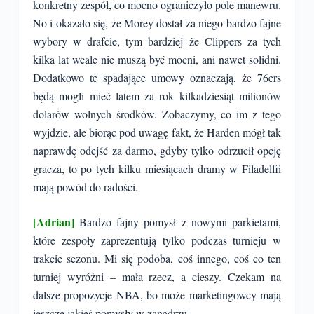
konkretny zespół, co mocno ograniczyło pole manewru.
No i okazało się, że Morey dostał za niego bardzo fajne
wybory w drafcie, tym bardziej że Clippers za tych
kilka lat wcale nie muszą być mocni, ani nawet solidni.
Dodatkowo te spadające umowy oznaczają, że 76ers
będą mogli mieć latem za rok kilkadziesiąt milionów
dolarów wolnych środków. Zobaczymy, co im z tego
wyjdzie, ale biorąc pod uwagę fakt, że Harden mógł tak
naprawdę odejść za darmo, gdyby tylko odrzucił opcję
gracza, to po tych kilku miesiącach dramy w Filadelfii
mają powód do radości.
[Adrian]
Bardzo fajny pomysł z nowymi parkietami,
które zespoły zaprezentują tylko podczas turnieju w
trakcie sezonu. Mi się podoba, coś innego, coś co ten
turniej wyróżni – mała rzecz, a cieszy. Czekam na
dalsze propozycje NBA, bo może marketingowcy mają
jeszcze jakieś pomysły w zanadrzu.