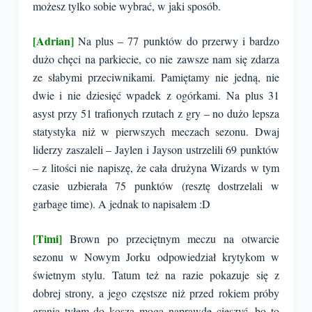
możesz tylko sobie wybrać, w jaki sposób.
[Adrian]
Na plus – 77 punktów do przerwy i bardzo
dużo chęci na parkiecie, co nie zawsze nam się zdarza
ze słabymi przeciwnikami. Pamiętamy nie jedną, nie
dwie i nie dziesięć wpadek z ogórkami. Na plus 31
asyst przy 51 trafionych rzutach z gry – no dużo lepsza
statystyka niż w pierwszych meczach sezonu. Dwaj
liderzy zaszaleli – Jaylen i Jayson ustrzelili 69 punktów
– z litości nie napiszę, że cała drużyna Wizards w tym
czasie uzbierała 75 punktów (resztę dostrzelali w
garbage time). A jednak to napisałem :D
[Timi]
Brown po przeciętnym meczu na otwarcie
sezonu w Nowym Jorku odpowiedział krytykom w
świetnym stylu. Tatum też na razie pokazuje się z
dobrej strony, a jego częstsze niż przed rokiem próby
grania tyłem do kosza mogą naprawdę cieszyć, bo to