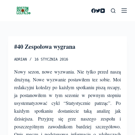
P
r
z
e
j
#40 Zespołowa wygrana
d
ź
ADRIAN
16 STYCZNIA 2016
d
o
Nowy sezon, nowe wyzwania. Nie tylko przed naszą
t
drużyną. Nowe wyzwanie postawiłem tez sobie. Moi
r
redakcyjni koledzy po każdym spotkaniu piszą recapy,
e
ja postanowiłem w tym sezonie w pewnym stopniu
ś
usystematyzować cykl “Statystycznie patrząc”. Po
c
każdym spotkaniu dostaniecie taką analizę jak
i
dzisiejsza. Przyjrzę się grze naszego zespołu i
poszczególnym zawodnikom bardziej szczegółowo.
Opis meczu i podstawowe informacje o zdobyczach