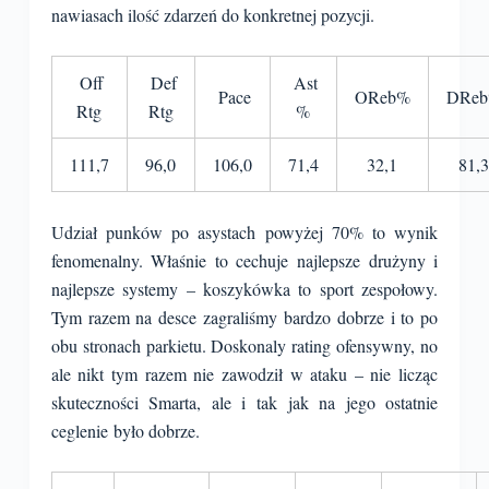
nawiasach ilość zdarzeń do konkretnej pozycji.
Off
Def
Ast
Pace
OReb%
DRe
Rtg
Rtg
%
111,7
96,0
106,0
71,4
32,1
81,
Udział punków po asystach powyżej 70% to wynik
fenomenalny. Właśnie to cechuje najlepsze drużyny i
najlepsze systemy – koszykówka to sport zespołowy.
Tym razem na desce zagraliśmy bardzo dobrze i to po
obu stronach parkietu. Doskonaly rating ofensywny, no
ale nikt tym razem nie zawodził w ataku – nie licząc
skuteczności Smarta, ale i tak jak na jego ostatnie
ceglenie było dobrze.