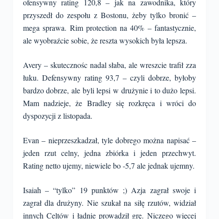
ofensywny rating 120,8 – jak na zawodnika, który
przyszedł do zespołu z Bostonu, żeby tylko bronić –
mega sprawa. Rim protection na 40% – fantastycznie,
ale wyobraźcie sobie, że reszta wysokich była lepsza.
Avery – skutecznośc nadal słaba, ale wreszcie trafił zza
łuku. Defensywny rating 93,7 – czyli dobrze, byłoby
bardzo dobrze, ale byli lepsi w drużynie i to dużo lepsi.
Mam nadzieje, że Bradley się rozkręca i wróci do
dyspozycji z listopada.
Evan – nieprzeszkadzał, tyle dobrego można napisać –
jeden rzut celny, jedna zbiórka i jeden przechwyt.
Rating netto ujemy, niewiele bo -5,7 ale jednak ujemny.
Isaiah – “tylko” 19 punktów ;) Azja zagrał swoje i
zagrał dla drużyny. Nie szukał na siłę rzutów, widział
innych Celtów i ładnie prowadził grę. Niczego więcej