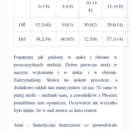
10-14
0-5 Ft
5-9 Ft
15-19 Ft
Ft
Off
52,5(40)
0,0(3)
50,0(2)
28,6(14)
Def
38,2(34)
60,0(5)
12,5(8)
57,1(14)
Popatrzmy jak graliśmy w ataku i obronie w
poszczególnych strefach. Dobra pierwsza strefa w
naszym wykonaniu i w ataku, i w obronie.
Zatrzymaliśmy Słońca na niskim procencie, a
dodatkowo oddali tam mniej rzutów od nas. To samo w
piatej strefie – siedziało nam, a zawodników z Phoenix
potrafiliśmy tam ograniczyć. Oczywiście nie wszystko
było idalne, bo w mid znowu za dużo rzutów.
Amir – fantastyczna skuteczność co spowodowało