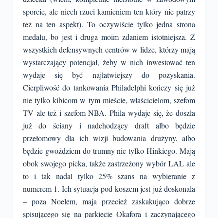
sporcie, ale niech rzuci kamieniem ten który nie patrzy
też na ten aspekt). To oczywiście tylko jedna strona
medalu, bo jest i druga moim zdaniem istotniejsza. Z
wszystkich defensywnych centrów w lidze, którzy mają
wystarczający potencjał, żeby w nich inwestować ten
wydaje się być najłatwiejszy do pozyskania.
Cierpliwość do tankowania Philadelphi kończy się już
nie tylko kibicom w tym mieście, właścicielom, szefom
TV ale też i szefom NBA. Phila wydaje się, że doszła
już do ściany i nadchodzący draft albo będzie
przełomowy dla ich wizji budowania drużyny, albo
będzie gwoździem do trumny nie tylko Hinkiego. Mają
obok swojego picka, także zastrzeżony wybór LAL ale
to i tak nadal tylko 25% szans na wybieranie z
numerem 1. Ich sytuacja pod koszem jest już doskonała
– poza Noelem, maja przecież zaskakująco dobrze
spisującego się na parkiecie Okafora i zaczynającego