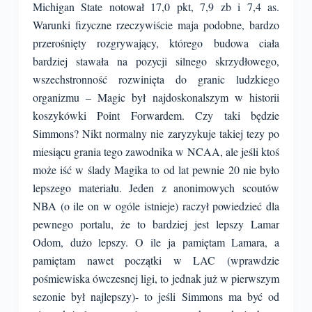
Michigan State notował 17,0 pkt, 7,9 zb i 7,4 as.
Warunki fizyczne rzeczywiście maja podobne, bardzo
przerośnięty rozgrywający, którego budowa ciała
bardziej stawała na pozycji silnego skrzydłowego,
wszechstronność rozwinięta do granic ludzkiego
organizmu – Magic był najdoskonalszym w historii
koszykówki Point Forwardem. Czy taki będzie
Simmons? Nikt normalny nie zaryzykuje takiej tezy po
miesiącu grania tego zawodnika w NCAA, ale jeśli ktoś
może iść w ślady Magika to od lat pewnie 20 nie było
lepszego materiału. Jeden z anonimowych scoutów
NBA (o ile on w ogóle istnieje) raczył powiedzieć dla
pewnego portalu, że to bardziej jest lepszy Lamar
Odom, dużo lepszy. O ile ja pamiętam Lamara, a
pamiętam nawet początki w LAC (wprawdzie
pośmiewiska ówczesnej ligi, to jednak już w pierwszym
sezonie był najlepszy)- to jeśli Simmons ma być od