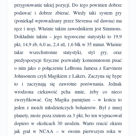
przygotowanie takiej pozycji. Do tego powinien dobrze
podawać i dobrze zbierać. Wtedy taki system gry
(poniekąd wprowadzany przez Stevensa od dawna) ma
ręce i nogi. Właśnie takim zawodnikiem jest Simmons.
Dokładnie takim – jego tegoroczne statystyki to 19,9
pkt, 14,9 zb, 6,0 as, 2,4 stl, 1,6 blk w 35 minut. Właśnie
takie wszechstronne statystyki, styl gry, oraz
predyspozycje fizyczne pozwalały komentatorom pisać
o nim jako o połączeniu LeBrona Jamesa z Earvinem
Johnsonem czyli Magikiem z Lakers. Zaczyna się hype
to i zaczynają się zawrotne porównania. Jednak
wrodzona ciekawość pcha mnie, żeby co nieco
zweryfikować. Grę Magika pamiętam – w końcu to
jeden z moich młodzieńczych bohaterów. Był z innej
planety, może poza rzutem za 3 pkt, bo ten wypracował
dopiero w okolicach 30 urodzin. Warto rzucić okiem
jak grał w NCAA – w swoim pierwszym roku w