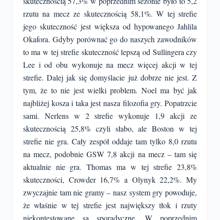
skutecznością 57,3% w poprzednim sezonie było to 5,2
rzutu na mecz ze skutecznością 58,1%. W tej strefie
jego skuteczność jest większa od hypowanego Jahlila
Okafora. Gdyby porównać go do naszych zawodników
to ma w tej strefie skuteczność lepszą od Sullingera czy
Lee i od obu wykonuje na mecz więcej akcji w tej
strefie. Dalej jak się domyślacie już dobrze nie jest. Z
tym, że to nie jest wielki problem. Noel ma być jak
najbliżej kosza i taka jest nasza filozofia gry. Popatrzcie
sami. Nerlens w 2 strefie wykonuje 1,9 akcji ze
skutecznością 25,8% czyli słabo, ale Boston w tej
strefie nie gra. Cały zespół oddaje tam tylko 8,0 rzutu
na mecz, podobnie GSW 7,8 akcji na mecz – tam się
aktualnie nie gra. Thomas ma w tej strefie 23,8%
skuteczności, Crowder 16,7% a Olynyk 22,2%. My
zwyczajnie tam nie gramy – nasz system gry powoduje,
że właśnie w tej strefie jest największy tłok i rzuty
niekontestowane są sporadyczne. W poprzednim