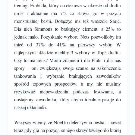
treningi Embiida, który co ciekawe w okresie od draftu
urósł i aktualnie ma 7’2 co stawia go w pozycji
monstrualnej bestii. Dołączyć ma też wreszcie Sarić.
Dla nich Simmons to brakujący element, a 25% to
jednak mało. Pozyskanie wyboru Nets pozwoliłoby im
mieć od 37% do 41% na pierwszy wybór. W
najlepszym układzie mieliby 3 wybory w Top5 draftu.
Czy to ma sens? Moim zdaniem i dla Phili, i dla nas
spory – oni zwiększają swoje szanse na zakończenie
tankowania i wybranie brakujących zawodników
spośród topowych prospectów, a my nie musimy
ryzykować niepowodzenia podczas losowania, a
dostajemy zawodnika, który chyba idealnie pasuje do
naszej układanki.
Wszyscy wiemy, że Noel to defensywna bestia – nawet
teraz gdy gra na pozycji silnego skrzydłowego do której