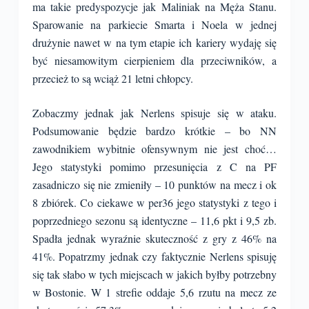
ma takie predyspozycje jak Maliniak na Męża Stanu.
Sparowanie na parkiecie Smarta i Noela w jednej
drużynie nawet w na tym etapie ich kariery wydaję się
być niesamowitym cierpieniem dla przeciwników, a
przecież to są wciąż 21 letni chłopcy.
Zobaczmy jednak jak Nerlens spisuje się w ataku.
Podsumowanie będzie bardzo krótkie – bo NN
zawodnikiem wybitnie ofensywnym nie jest choć…
Jego statystyki pomimo przesunięcia z C na PF
zasadniczo się nie zmieniły – 10 punktów na mecz i ok
8 zbiórek. Co ciekawe w per36 jego statystyki z tego i
poprzedniego sezonu są identyczne – 11,6 pkt i 9,5 zb.
Spadła jednak wyraźnie skuteczność z gry z 46% na
41%. Popatrzmy jednak czy faktycznie Nerlens spisuję
się tak słabo w tych miejscach w jakich byłby potrzebny
w Bostonie. W 1 strefie oddaje 5,6 rzutu na mecz ze