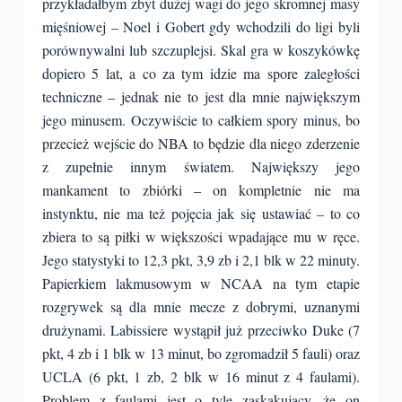
przykładałbym zbyt dużej wagi do jego skromnej masy
mięśniowej – Noel i Gobert gdy wchodzili do ligi byli
porównywalni lub szczuplejsi. Skal gra w koszykówkę
dopiero 5 lat, a co za tym idzie ma spore zaległości
techniczne – jednak nie to jest dla mnie największym
jego minusem. Oczywiście to całkiem spory minus, bo
przecież wejście do NBA to będzie dla niego zderzenie
z zupełnie innym światem. Największy jego
mankament to zbiórki – on kompletnie nie ma
instynktu, nie ma też pojęcia jak się ustawiać – to co
zbiera to są piłki w większości wpadające mu w ręce.
Jego statystyki to 12,3 pkt, 3,9 zb i 2,1 blk w 22 minuty.
Papierkiem lakmusowym w NCAA na tym etapie
rozgrywek są dla mnie mecze z dobrymi, uznanymi
drużynami. Labissiere wystąpił już przeciwko Duke (7
pkt, 4 zb i 1 blk w 13 minut, bo zgromadził 5 fauli) oraz
UCLA (6 pkt, 1 zb, 2 blk w 16 minut z 4 faulami).
Problem z faulami jest o tyle zaskakujący, że on