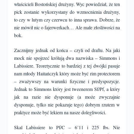
właścicieli Bostońskiej drużyny. Wyc powiedział, że ten
pick zostanie wykorzystany do wzmocnienia drużyny,
to czy w lutym czy czerwcu to inna sprawa. Dobrze, że
nie mówił nic o fajerwerkach… Ale małe złośliwości na
bok.
Zacznijmy jednak od końca – czyli od draftu. Na jaki
mock nie spojrzeć królują dwa nazwiska – Simmons i
Labissiere. Teoretycznie to bardziej z tej dwójki pasuje
nam młody Haitańczyk który może być rim protectorem
– zważywszy na warunki fizyczne i predyspozycje.
Jednak to Simmons który jest tweenerem Sf/Pf, a który
jak na razie nie dysponuje (a może zwyczajnie
dysponuje, tylko nie pokazuje tego) dobrym rzutem w
praktyce może być lekiem na nasze dolegliwości.
Skal Labissiere to Pf/C – 6’11 i 225 lbs. Nie