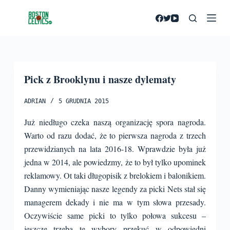
P
r
z
e
j
Pick z Brooklynu i nasze dylematy
d
ź
ADRIAN
5 GRUDNIA 2015
d
o
Już niedługo czeka naszą organizację spora nagroda.
t
Warto od razu dodać, że to pierwsza nagroda z trzech
r
przewidzianych na lata 2016-18. Wprawdzie była już
e
jedna w 2014, ale powiedzmy, że to był tylko upominek
ś
reklamowy. Ot taki długopisik z brelokiem i balonikiem.
c
Danny wymieniając nasze legendy za picki Nets stał się
i
managerem dekady i nie ma w tym słowa przesady.
Oczywiście same picki to tylko połowa sukcesu –
jeszcze trzeba te wybory przekuć w odpowiedni