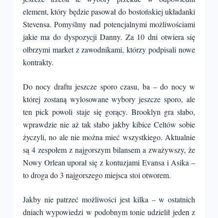
element, który będzie pasował do bostońskiej układanki
Stevensa. Pomyślmy nad potencjalnymi możliwościami
jakie ma do dyspozycji Danny. Za 10 dni otwiera się
olbrzymi market z zawodnikami, którzy podpisali nowe
kontrakty.
Do nocy draftu jeszcze sporo czasu, ba – do nocy w
której zostaną wylosowane wybory jeszcze sporo, ale
ten pick powoli staje się gorący. Brooklyn gra słabo,
wprawdzie nie aż tak słabo jakby kibice Celtów sobie
życzyli, no ale nie można mieć wszystkiego. Aktualnie
są 4 zespołem z najgorszym bilansem a zważywszy, że
Nowy Orlean uporał się z kontuzjami Evansa i Asika –
to droga do 3 najgorszego miejsca stoi otworem.
Jakby nie patrzeć możliwości jest kilka – w ostatnich
dniach wypowiedzi w podobnym tonie udzielił jeden z