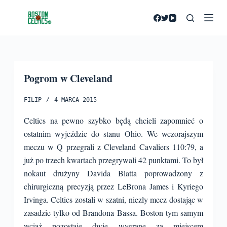
P
r
z
e
j
Pogrom w Cleveland
d
ź
FILIP
4 MARCA 2015
d
o
Celtics na pewno szybko będą chcieli zapomnieć o
t
ostatnim wyjeździe do stanu Ohio. We wczorajszym
r
meczu w Q przegrali z Cleveland Cavaliers 110:79, a
e
już po trzech kwartach przegrywali 42 punktami. To był
ś
nokaut drużyny Davida Blatta poprowadzony z
c
chirurgiczną precyzją przez LeBrona James i Kyriego
i
Irvinga. Celtics zostali w szatni, niezły mecz dostając w
zasadzie tylko od Brandona Bassa.
Boston tym samym
wciąż pozostaje dwie wygrane za miejscem