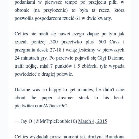
podaniami w pierwsze tempo po przejęciu piłki w
obronie (na przyłożenie) to była ta rzecz, która
pozwoliła gospodarzom rzucić 61 w dwie kwarty.
Celtics nie mieli się nawet czego złapać po tym jak
rzucali poniżej .300 przeciwko plus .500 Cavs i
przegraniu desek 27-18 i wciąż jesteśmy w pierwszych
24 minutach gry. Po przerwie pojawił się Gigi Datome,
trafił trójkę, miał 7 punktów i 5 zbiórek, tyle wypada
powiedzieć o drugiej połowie.
Datome was so happy to get minutes, he didn’t care
about the paper streamer stuck to his head:
pic.twitter.com/A2iacsz9c2
— Jay O (@MrTrpleDouble10)
March 4, 2015
Celtics wyglądali przez moment jak drużyna Brandona