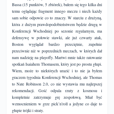
Bassa (15 punktów, 5 zbiórek), bałem się tego kilka dni
temu oglądając fragment innego meczu i niech każdy
sam sobie odpowie co to znaczy. W starciu z drużyną,
która z dużym prawdopodobieństwem będzie drugą w
Konferencji Wschodniej po sezonie regularnym, ma
defensywę w połowie stawki, ale już czwarty atak,
Boston wyglądał bardzo przeciętnie, zupełnie
przeciwnie niż w poprzednich meczach, w których dał
nam nadzieję na playoffy. Martwi mnie także ratowanie
spotkań Isaiahem Thomasem, który jest po prostu głupi.
Wiem, może to niektórych urazić i to nie ja byłem
graczem tygodnia Konferencji Wschodniej, ale Thomas
to Nate Robinson 2.0, co nie wystawia mu najlepszej
rekomendacji. Gość odpala rzuty z kosmosu i
kompletnie zatrzymuje grę zespołową. Miał być
wzmocnieniem w grze pick’n’roll a jedyne co daje to
głupie trójki i straty.