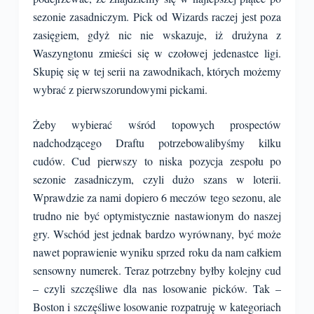
sezonie zasadniczym. Pick od Wizards raczej jest poza
zasięgiem, gdyż nic nie wskazuje, iż drużyna z
Waszyngtonu zmieści się w czołowej jedenastce ligi.
Skupię się w tej serii na zawodnikach, których możemy
wybrać z pierwszorundowymi pickami.
Żeby wybierać wśród topowych prospectów
nadchodzącego Draftu potrzebowalibyśmy kilku
cudów. Cud pierwszy to niska pozycja zespołu po
sezonie zasadniczym, czyli dużo szans w loterii.
Wprawdzie za nami dopiero 6 meczów tego sezonu, ale
trudno nie być optymistycznie nastawionym do naszej
gry. Wschód jest jednak bardzo wyrównany, być może
nawet poprawienie wyniku sprzed roku da nam całkiem
sensowny numerek. Teraz potrzebny byłby kolejny cud
– czyli szczęśliwe dla nas losowanie picków. Tak –
Boston i szczęśliwe losowanie rozpatruję w kategoriach