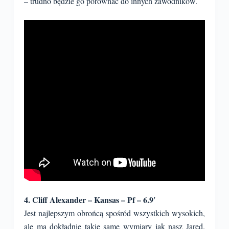
– trudno będzie go porównać do innych zawodników.
4. Cliff Alexander – Kansas – Pf – 6.9′
Jest najlepszym obrońcą spośród wszystkich wysokich,
ale ma dokładnie takie same wymiary jak nasz Jared.