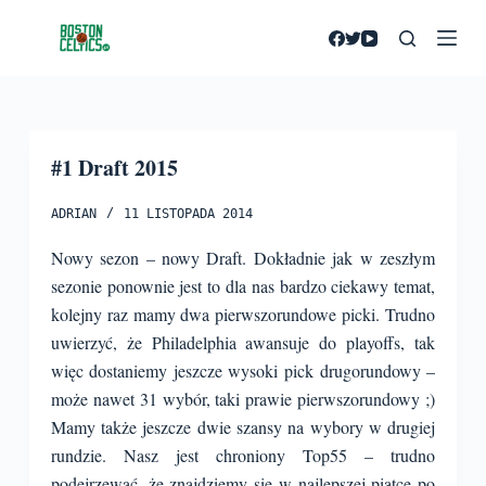
P
r
z
e
j
#1 Draft 2015
d
ź
ADRIAN
11 LISTOPADA 2014
d
o
Nowy sezon – nowy Draft. Dokładnie jak w zeszłym
t
sezonie ponownie jest to dla nas bardzo ciekawy temat,
r
kolejny raz mamy dwa pierwszorundowe picki. Trudno
e
uwierzyć, że Philadelphia awansuje do playoffs, tak
ś
więc dostaniemy jeszcze wysoki pick drugorundowy –
c
może nawet 31 wybór, taki prawie pierwszorundowy ;)
i
Mamy także jeszcze dwie szansy na wybory w drugiej
rundzie.
Nasz jest chroniony Top55 – trudno
podejrzewać, że znajdziemy się w najlepszej piątce po