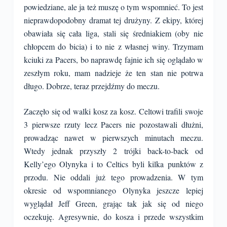
powiedziane, ale ja też muszę o tym wspomnieć. To jest
nieprawdopodobny dramat tej drużyny. Z ekipy, której
obawiała się cała liga, stali się średniakiem (oby nie
chłopcem do bicia) i to nie z własnej winy. Trzymam
kciuki za Pacers, bo naprawdę fajnie ich się oglądało w
zeszłym roku, mam nadzieje że ten stan nie potrwa
długo. Dobrze, teraz przejdźmy do meczu.
Zaczęło się od walki kosz za kosz. Celtowi trafili swoje
3 pierwsze rzuty lecz Pacers nie pozostawali dłużni,
prowadząc nawet w pierwszych minutach meczu.
Wtedy jednak przyszły 2 trójki back-to-back od
Kelly’ego Olynyka i to Celtics byli kilka punktów z
przodu. Nie oddali już tego prowadzenia. W tym
okresie od wspomnianego Olynyka jeszcze lepiej
wyglądał Jeff Green, grając tak jak się od niego
oczekuję. Agresywnie, do kosza i przede wszystkim