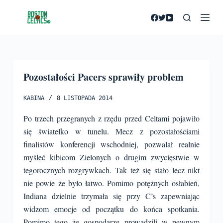
P
r
z
e
j
Pozostałości Pacers sprawiły problem
d
ź
KABINA
8 LISTOPADA 2014
d
o
Po trzech przegranych z rzędu przed Celtami pojawiło
t
się światełko w tunelu. Mecz z pozostałościami
r
finalistów konferencji wschodniej, pozwalał realnie
e
myśleć kibicom Zielonych o drugim zwycięstwie w
ś
tegorocznych rozgrywkach. Tak też się stało lecz nikt
c
nie powie że było łatwo. Pomimo potężnych osłabień,
i
Indiana dzielnie trzymała się przy C’s zapewniając
widzom emocje od początku do końca spotkania.
Pomimo tego że gospodarze prowadzili w pewnym