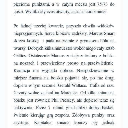
pięcioma punktami, a w całym meczu jest 75-73 do
gości. Wynik cały czas otwarty, a czasu coraz mniej.
Po ładnej trzeciej kwarcie, przyszła chwila widoków
nieprzyjemnych. Serce kibiców zadrżały, Marcus Smart
skręca kostkę i pada na ziemie z grymasem bólu na
twarzy. Dobrych kilka minut stoi wokół niego cały sztab
Celtics. Ostatecznie Marcus zostaje zniesiony z boiska
na noszach i przewieziony prosto na prześwietlenie.
Kontuzja nie wygląda dobrze. Niespodziewanie w
miejsce Smarta na boisku pojawia się, po raz drugi
dopiero w tym sezonie, Gerald Wallace. Trafia od razu
2 rzuty wolne za faul na Marcusie. Od kilku minut na
boisku jest również Phil Pressey, ale dopiero teraz się
uaktywnia. Przez 7 minut gra bardzo dobry basket,
świetnie kierując grą zespołu. Zdobywa punkty oraz
asystuje. Kapitalna zmiana kończy się jednak