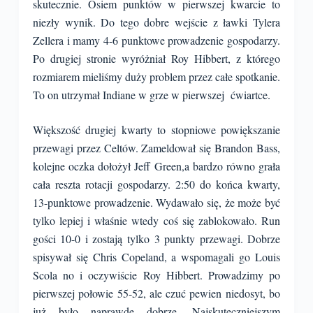
skutecznie. Osiem punktów w pierwszej kwarcie to
niezły wynik. Do tego dobre wejście z ławki Tylera
Zellera i mamy 4-6 punktowe prowadzenie gospodarzy.
Po drugiej stronie wyróżniał Roy Hibbert, z którego
rozmiarem mieliśmy duży problem przez całe spotkanie.
To on utrzymał Indiane w grze w pierwszej ćwiartce.
Większość drugiej kwarty to stopniowe powiększanie
przewagi przez Celtów. Zameldował się Brandon Bass,
kolejne oczka dołożył Jeff Green,a bardzo równo grała
cała reszta rotacji gospodarzy. 2:50 do końca kwarty,
13-punktowe prowadzenie. Wydawało się, że może być
tylko lepiej i właśnie wtedy coś się zablokowało. Run
gości 10-0 i zostają tylko 3 punkty przewagi. Dobrze
spisywał się Chris Copeland, a wspomagali go Louis
Scola no i oczywiście Roy Hibbert. Prowadzimy po
pierwszej połowie 55-52, ale czuć pewien niedosyt, bo
już było naprawdę dobrze. Najskuteczniejszym