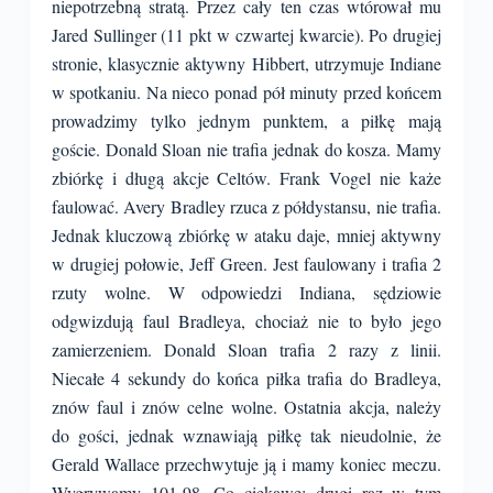
niepotrzebną stratą. Przez cały ten czas wtórował mu
Jared Sullinger (11 pkt w czwartej kwarcie). Po drugiej
stronie, klasycznie aktywny Hibbert, utrzymuje Indiane
w spotkaniu. Na nieco ponad pół minuty przed końcem
prowadzimy tylko jednym punktem, a piłkę mają
goście. Donald Sloan nie trafia jednak do kosza. Mamy
zbiórkę i długą akcje Celtów. Frank Vogel nie każe
faulować. Avery Bradley rzuca z półdystansu, nie trafia.
Jednak kluczową zbiórkę w ataku daje, mniej aktywny
w drugiej połowie, Jeff Green. Jest faulowany i trafia 2
rzuty wolne. W odpowiedzi Indiana, sędziowie
odgwizdują faul Bradleya, chociaż nie to było jego
zamierzeniem. Donald Sloan trafia 2 razy z linii.
Niecałe 4 sekundy do końca piłka trafia do Bradleya,
znów faul i znów celne wolne. Ostatnia akcja, należy
do gości, jednak wznawiają piłkę tak nieudolnie, że
Gerald Wallace przechwytuje ją i mamy koniec meczu.
Wygrywamy 101-98. Co ciekawe: drugi raz w tym