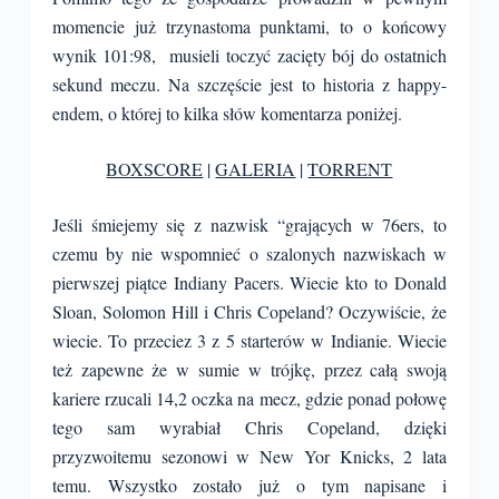
momencie już trzynastoma punktami, to o końcowy
wynik 101:98, musieli toczyć zacięty bój do ostatnich
sekund meczu. Na szczęście jest to historia z happy-
endem, o której to kilka słów komentarza poniżej.
BOXSCORE
|
GALERIA
|
TORRENT
Jeśli śmiejemy się z nazwisk “grających w 76ers, to
czemu by nie wspomnieć o szalonych nazwiskach w
pierwszej piątce Indiany Pacers. Wiecie kto to Donald
Sloan, Solomon Hill i Chris Copeland? Oczywiście, że
wiecie. To przeciez 3 z 5 starterów w Indianie. Wiecie
też zapewne że w sumie w trójkę, przez całą swoją
kariere rzucali 14,2 oczka na mecz, gdzie ponad połowę
tego sam wyrabiał Chris Copeland, dzięki
przyzwoitemu sezonowi w New Yor Knicks, 2 lata
temu. Wszystko zostało już o tym napisane i