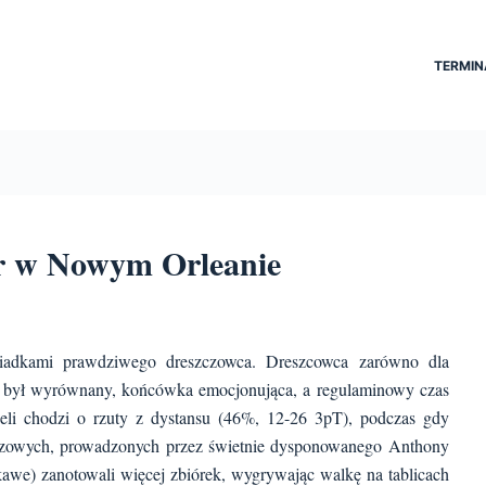
TERMIN
er w Nowym Orleanie
iadkami prawdziwego dreszczowca. Dreszcowca zarówno dla
z był wyrównany, końcówka emocjonująca, a regulaminowy czas
żeli chodzi o rzuty z dystansu (46%, 12-26 3pT), podczas gdy
oszowych, prowadzonych przez świetnie dysponowanego Anthony
ekawe) zanotowali więcej zbiórek, wygrywając walkę na tablicach