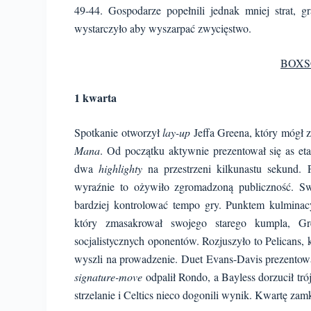
49-44. Gospodarze popełnili jednak mniej strat, g
wystarczyło aby wyszarpać zwycięstwo.
BOXS
1 kwarta
Spotkanie otworzył
lay-up
Jeffa Greena, który mógł 
Mana
. Od początku aktywnie prezentował się as 
dwa
highlighty
na przestrzeni kilkunastu sekund
wyraźnie to ożywiło zgromadzoną publiczność. Sw
bardziej kontrolować tempo gry. Punktem kulmin
który zmasakrował swojego starego kumpla, Gr
socjalistycznych oponentów. Rozjuszyło to Pelicans,
wyszli na prowadzenie. Duet Evans-Davis prezentowa
signature-move
odpalił Rondo, a Bayless dorzucił tr
strzelanie i Celtics nieco dogonili wynik. Kwartę zam