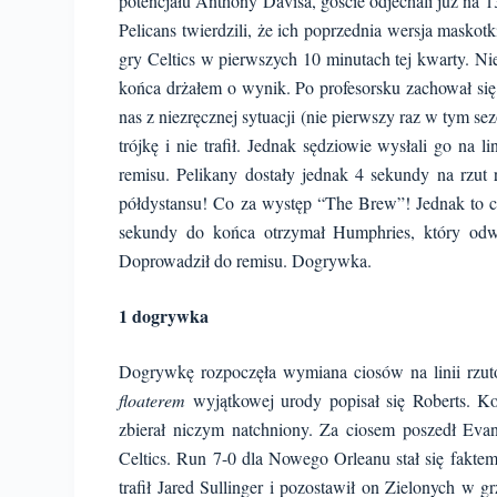
potencjału Anthony Davisa, goście odjechali już na 13
Pelicans twierdzili, że ich poprzednia wersja maskot
gry Celtics w pierwszych 10 minutach tej kwarty. Ni
końca drżałem o wynik. Po profesorsku zachował się
nas z niezręcznej sytuacji (nie pierwszy raz w tym se
trójkę i nie trafił. Jednak sędziowie wysłali go na l
remisu. Pelikany dostały jednak 4 sekundy na rzut r
półdystansu! Co za występ “The Brew”! Jednak to co 
sekundy do końca otrzymał Humphries, który odwró
Doprowadził do remisu. Dogrywka.
1 dogrywka
Dogrywkę rozpoczęła wymiana ciosów na linii rzut
floaterem
wyjątkowej urody popisał się Roberts. K
zbierał niczym natchniony. Za ciosem poszedł Ev
Celtics. Run 7-0 dla Nowego Orleanu stał się faktem
trafił Jared Sullinger i pozostawił on Zielonych w gr