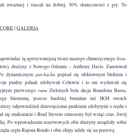
rali uważniej i rzucali na dobrej, 50% skuteczności z gry. To
CORE
|
GALERIA
zapowiadać tą agresywniejszą twarz naszego chimerycznego
Iron-
etatowy drużyny z Nowego Orleanu – Anthony Davis. Zanotował
. Po dynamicznym
put-backu
popisał się efektownym blokiem i
oje punkty jednak zdobywali Celtowie i to oni wydawali się
acyjnym pierwszego
runu
Zielonych była akcja Brandona Bassa,
ega Stiemsmę, jeszcze bardziej brutalnie niż JKM swoich
 którzy odpowiedzieli dziewięcioma punktami zdobytymi z rzędu i
ł się znakomicie i Brad Stevens zmuszony był wziąć czas. Swój
ójkę. Po wprowadzeniu rezerwowych obie drużyny urządziły sobie
knęła cegła Rajona Rondo i obie ekipy udały się na przerwę.