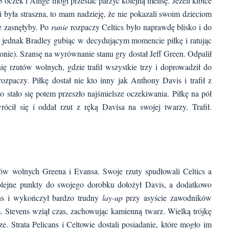
 oczek i Ainge mógł przestać parzyć kolejną melisę. Jeżeli kibice
ki była straszna, to mam nadzieję, że nie pokazali swoim dzieciom
e zasnęłyby. Po
runie
rozpaczy Celtics było naprawdę blisko i do
 jednak Bradley gubiąc w decydującym momencie piłkę i ratując
zonie). Szansę na wyrównanie stanu gry dostał Jeff Green. Odpalił
inię rzutów wolnych, gdzie trafił wszystkie trzy i doprowadził do
ozpaczy. Piłkę dostał nie kto inny jak Anthony Davis i trafił z
stało się potem przeszło najśmielsze oczekiwania. Piłkę na pół
cił się i oddał rzut z ręką Davisa na swojej twarzy. Trafił.
ów wolnych Greena i Evansa. Swoje rzuty spudłowali Celtics a
olejne punkty do swojego dorobku dołożył Davis, a dodatkowo
ans i wykończył bardzo trudny
lay-up
przy asyście zawodników
. Stevens wziął czas, zachowując kamienną twarz. Wielką trójkę
ze. Strata Pelicans i Celtowie dostali posiadanie, które mogło im