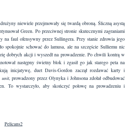
rużyny niewiele przejmowały się twardą obroną. Śliczną asystą
ontynuował Green. Po przeciwnej stronie skutecznymi zagraniami
any na faul ofensywny przez Sullingera. Przy stanie zdrowia jego
ło spokojnie schować do lamusa, ale na szczęście Sulliemu nic
rię dobrych akcji i wyszedł na prowadzenie. Po chwili kontrą w
otował następny świetny blok i zgasił go jak starego peta na
kują inicjatywę, duet Davis-Gordon zaczął rozdawać karty i
i
unit,
prowadzony przez Olynyka i Johnsona zdołał odbudować
reen. To wystarczyło, aby skończyć połowę na prowadzeniu i