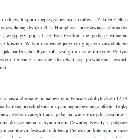
 i oddawali sporo nieprzygotowanych rzutów. Z kolei Celtics
gitymowała się dwójka Bass-Humphries, przestawiając obrońców
zną wizją gry popisał się Eric Gordon, nie podając wolnemu
 sam z koszem. W tym momencie jedynym grającym zawodnikiem
ym jak bardzo chciałbym zobaczyć go u nas w drużynie. Po tym
ym Orleanie nareszcie doczekali się prowadzenia swoich
nkt.
ę to nasza obrona w pomalowanym. Pelicans zdobyli około 12-14
a bardziej przechodzona niż pani negocjowalnego afektu. Trójkę
śpiew. Zieloni zaczęli tracić piłkę na wiele różnych sposobów i
 mamy do czynienia z Syndromem Czwartej Kwarty i potężnie
 osobliwym festiwalu indolencji Celtics i po kolejnym pokazie