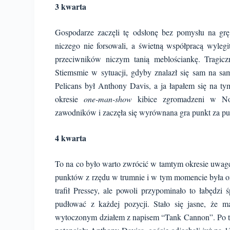
3 kwarta
Gospodarze zaczęli tę odsłonę bez pomysłu na grę
niczego nie forsowali, a świetną współpracą wyle
przeciwników niczym tanią meblościankę. Tragic
Stiemsmie w sytuacji, gdyby znalazł się sam na
Pelicans był Anthony Davis, a ja łapałem się na t
okresie
one-man-show
kibice zgromadzeni w Now
zawodników i zaczęła się wyrównana gra punkt za pu
4 kwarta
To na co było warto zwrócić w tamtym okresie uwag
punktów z rzędu w trumnie i w tym momencie była on
trafił Pressey, ale powoli przypominało to łabędzi 
pudłować z każdej pozycji. Stało się jasne, że
wytoczonym działem z napisem “Tank Cannon”. Po tym