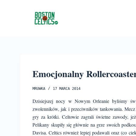
P
r
z
e
j
d
ź
d
o
Emocjonalny Rollercoast
t
r
MRUWKA
17 MARCA 2014
e
Dzisiejszej nocy w Nowym Orleanie byliśmy św
ś
zwolenników, jak i przeciwników tankowania. Mec
c
gry za krótki.
Celtowie zagrali świetne zawody, je
i
Pelikany skupiły się głównie na grze swoich podk
Davisa. Celtics również lepiej podawali oraz (co ci