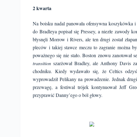
2 kwarta
Na boisku nadal panowała ofensywna koszykówka i d
do Bradleya popisał się Pressey, a niezłe zawody k
błysnęli Morrow i Rivers, ale ten drugi został złap
pleców i takiej stawce meczu to zagranie można by
poważnego się nie stało. Boston znowu zanotował se
transition
szarżował Bradley, ale Anthony Davis zan
chodniku. Kiedy wydawało się, że Celtics odzys
wyprowadził Pelikany na prowadzenie. Jednak drug
przewagę, a festiwal trójek kontynuował Jeff G
przyprawić Danny’ego o ból głowy.