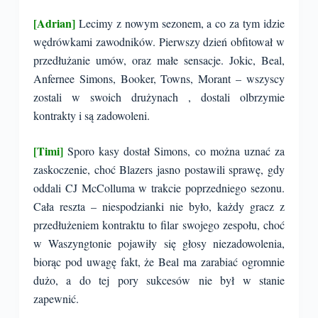
[Adrian]
Lecimy z nowym sezonem, a co za tym idzie
wędrówkami zawodników. Pierwszy dzień obfitował w
przedłużanie umów, oraz małe sensacje. Jokic, Beal,
Anfernee Simons, Booker, Towns, Morant – wszyscy
zostali w swoich drużynach , dostali olbrzymie
kontrakty i są zadowoleni.
[Timi]
Sporo kasy dostał Simons, co można uznać za
zaskoczenie, choć Blazers jasno postawili sprawę, gdy
oddali CJ McColluma w trakcie poprzedniego sezonu.
Cała reszta – niespodzianki nie było, każdy gracz z
przedłużeniem kontraktu to filar swojego zespołu, choć
w Waszyngtonie pojawiły się głosy niezadowolenia,
biorąc pod uwagę fakt, że Beal ma zarabiać ogromnie
dużo, a do tej pory sukcesów nie był w stanie
zapewnić.