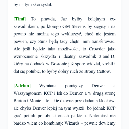
by na tym skorzystał.
[Timi]
To prawda, Jae byłby kolejnym ex-
zawodnikiem, po którego GM Stevens by sięgnął i na
pewno nie można tego wykluczyć, choć nie jestem
pewien, czy Suns będą tacy chętni nim transferować.
Ale jeśli będzie taka możliwości, to Crowder jako
wzmocnienie skrzydła i idealny zawodnik 3-and-D,
który na dodatek w Bostonie już sporo widział, zrobił i
dał się polubić, to byłby dobry ruch ze strony Celtów.
[Adrian]
Wymiana pomiędzy Denver a
Waszyngtonem. KCP i Ish do Denver, a w drugą stronę
Barton i Monte – to takie dziwne przekładanie klocków,
ale chyba Denver lepiej na tym wyszli, bo jednak KCP
grać potrafi po obu stronach parkietu. Natomiast nie
bardzo wiem co kombinuje Wizards – pewnie dowiemy