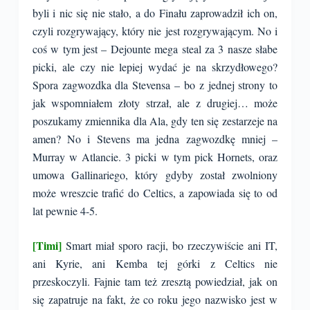
byli i nic się nie stało, a do Finału zaprowadził ich on,
czyli rozgrywający, który nie jest rozgrywającym. No i
coś w tym jest – Dejounte mega steal za 3 nasze słabe
picki, ale czy nie lepiej wydać je na skrzydłowego?
Spora zagwozdka dla Stevensa – bo z jednej strony to
jak wspomniałem złoty strzał, ale z drugiej… może
poszukamy zmiennika dla Ala, gdy ten się zestarzeje na
amen? No i Stevens ma jedna zagwozdkę mniej –
Murray w Atlancie. 3 picki w tym pick Hornets, oraz
umowa Gallinariego, który gdyby został zwolniony
może wreszcie trafić do Celtics, a zapowiada się to od
lat pewnie 4-5.
[Timi]
Smart miał sporo racji, bo rzeczywiście ani IT,
ani Kyrie, ani Kemba tej górki z Celtics nie
przeskoczyli. Fajnie tam też zresztą powiedział, jak on
się zapatruje na fakt, że co roku jego nazwisko jest w