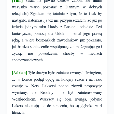
[Timi]
Strata na pewno Celtów zaboli, ale mimo
wszystko warto pozostać z Dannym w dobrych
relacjach:) Zgadzam się totalnie z tym, że to i tak by
nastąpiło, natomiast ja też nie przypuszczałem, że już po
ledwie jednym roku Hardy z Bostonu odejdzie. Był
fantastyczną pomocą dla Udoki i niemal jego prawą
ręką, a wielu bostońskich zawodników już pokazało,
jak bardzo sobie ceniło współpracę z nim, żegnając go i
życząc mu powodzenia choćby w mediach
społecznościowych.
[Adrian]
Tyle drużyn było zainteresowanych Irvingiem,
że w końcu podjął opcję na kolejny sezon i na razie
zostaje w Nets. Laksersi ponoć złożyli propozycje
wymiany, ale Brooklyn nie był zainteresowany
Westbrookiem. Wszyscy się boja Irvinga, jedynie
Lakers nie mają nic do stracenia, bo są głęboko w 4
literach.