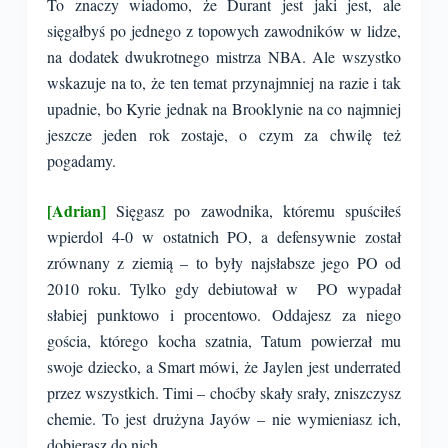
To znaczy wiadomo, że Durant jest jaki jest, ale
sięgałbyś po jednego z topowych zawodników w lidze,
na dodatek dwukrotnego mistrza NBA. Ale wszystko
wskazuje na to, że ten temat przynajmniej na razie i tak
upadnie, bo Kyrie jednak na Brooklynie na co najmniej
jeszcze jeden rok zostaje, o czym za chwilę też
pogadamy.
[Adrian]
Sięgasz po zawodnika, któremu spuściłeś
wpierdol 4-0 w ostatnich PO, a defensywnie został
zrównany z ziemią – to były najsłabsze jego PO od
2010 roku. Tylko gdy debiutował w PO wypadał
słabiej punktowo i procentowo. Oddajesz za niego
gościa, którego kocha szatnia, Tatum powierzał mu
swoje dziecko, a Smart mówi, że Jaylen jest underrated
przez wszystkich. Timi – choćby skały srały, zniszczysz
chemie. To jest drużyna Jayów – nie wymieniasz ich,
dobierasz do nich.