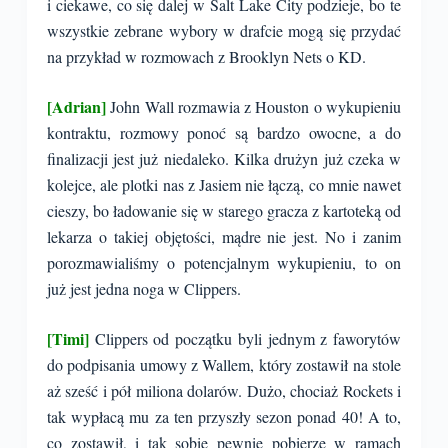
i ciekawe, co się dalej w Salt Lake City podzieje, bo te
wszystkie zebrane wybory w drafcie mogą się przydać
na przykład w rozmowach z Brooklyn Nets o KD.
[Adrian]
John Wall rozmawia z Houston o wykupieniu
kontraktu, rozmowy ponoć są bardzo owocne, a do
finalizacji jest już niedaleko. Kilka drużyn już czeka w
kolejce, ale plotki nas z Jasiem nie łączą, co mnie nawet
cieszy, bo ładowanie się w starego gracza z kartoteką od
lekarza o takiej objętości, mądre nie jest. No i zanim
porozmawialiśmy o potencjalnym wykupieniu, to on
już jest jedna noga w Clippers.
[Timi]
Clippers od początku byli jednym z faworytów
do podpisania umowy z Wallem, który zostawił na stole
aż sześć i pół miliona dolarów. Dużo, chociaż Rockets i
tak wypłacą mu za ten przyszły sezon ponad 40! A to,
co zostawił, i tak sobie pewnie pobierze w ramach