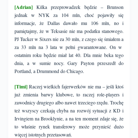
[Adrian]
Kilka przeprowadzek będzie – Brunson
jednak w NYK za 104 mln, choć pojawiły się
informacje, że Dallas dawało mu 106 mln, no i
pamiętajmy, że w Teksasie nie ma podatku stanowego.
PJ Tucker w Sixers nie za 30 mln, z czego się śmiałem a
za 33 mln na 3 lata w pełni gwarantowane. On w
ostatnim roku będzie miał lat 40. Dla mnie beka tego
dnia, a w sumie nocy. Gary Payton przeszedł do
Portland, a Drummond do Chicago.
[Timi]
Raczej wielkich fajerwerków nie ma – jeśli ktoś
już zmienia barwy klubowe, to raczej role-players i
zawodnicy drugiego albo nawet trzeciego rzędu. Trochę
też wszyscy czekają chyba na rozwój sytuacji z KD i
Irvingiem na Brooklynie, a na ten moment zdaje się, że
to właśnie rynek transferowy może przynieść dużo
więcej istotnych przetasowań.