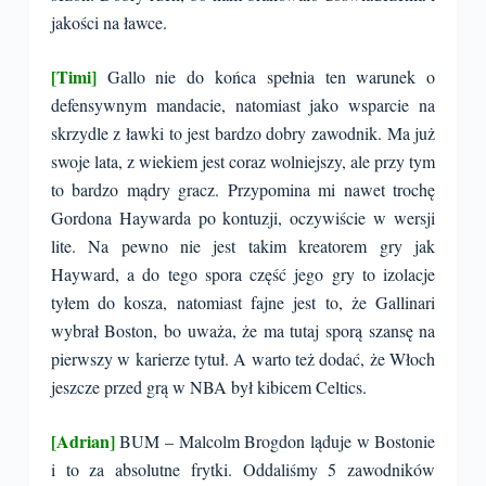
jakości na ławce.
[Timi]
Gallo nie do końca spełnia ten warunek o
defensywnym mandacie, natomiast jako wsparcie na
skrzydle z ławki to jest bardzo dobry zawodnik. Ma już
swoje lata, z wiekiem jest coraz wolniejszy, ale przy tym
to bardzo mądry gracz. Przypomina mi nawet trochę
Gordona Haywarda po kontuzji, oczywiście w wersji
lite. Na pewno nie jest takim kreatorem gry jak
Hayward, a do tego spora część jego gry to izolacje
tyłem do kosza, natomiast fajne jest to, że Gallinari
wybrał Boston, bo uważa, że ma tutaj sporą szansę na
pierwszy w karierze tytuł. A warto też dodać, że Włoch
jeszcze przed grą w NBA był kibicem Celtics.
[Adrian]
BUM – Malcolm Brogdon ląduje w Bostonie
i to za absolutne frytki. Oddaliśmy 5 zawodników