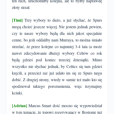
ten ruch, uruchomiłby kolejna, ale to byłby naprawdę
złoty strzał.
[Timi]
Trzy wybory to dużo, a już słychać, że Spurs
mogą chcieć jeszcze więcej. Nie jestem jednak pewien,
czy te nasze wybory będą dla nich jakoś specjalnie
cenne, bo jeśli oddaliby nam Murraya, to można śmiało
strzelać, że przez kolejne co najmniej 3-4 lata (a może
nawet zdecydowanie dłużej) wybory Celtów co rok
będą gdzieś pod koniec trzeciej dziesiątki. Mimo
wszystko nie słychać jednak, by Celtics się tam gdzieś
kręcili, a przecież raz już udało im się ze Spurs targu
dobić. Z drugiej strony, wtedy w sumie też mało kto się
spodziewał takiego porozumienia, więc trzymajmy
kciuki.
[Adrian]
Marcus Smart dość mocno się wypowiedział
w tym temacie, że topowi rozgrywający w Bostonie już