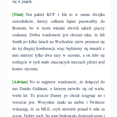
się w piątek.
[Timi]
Ten pakiet KCP + Ish to w sumie dwójka
zawodników, którzy całkiem fajnie pasowaliby do
Bostonu, bo w teorii właśnie dwóch takich graczy
szukamy. Dobra wiadomość jest chociaż taka, że Ish
Smith po kilku latach na Wschodzie znów przenosi się
do tej drugiej konferencji, więc będziemy się musieli z
nim mierzyć tylko dwa razy w sezonie, a on lubi się
rozkręcić w tych mało znaczących meczach gdzieś pod
koniec stycznia.
[Adrian]
No to najpierw wiadomość, że dołączył do
nas Danilo Gallinari, o którym mówiło się od wielu,
wielu lat. To jeszcze Danny go chciał ściągnąć no i
wreszcie jest. Wszystkie znaki na niebie i Twitterze
wskazują, że za MLE, czyli niewiele ponad 6 mln za
sezon. Dobry ruch, bo nam brakowało doświadczenia i