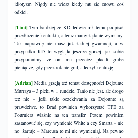
idiotyzm. Nigdy nie wiesz kiedy mu się znowu coś
odklei.
[Timi]
Tym bardziej że KD ledwie rok temu podpisał
przedłużenie kontraktu, a teraz mamy żądanie wymiany.
Tak naprawdę nie masz już żadnej gwarancji, a w
przypadku KD to wygląda jeszcze gorzej, jak sobie
przypomnimy, że oni mu przecież płacili grube
pieniądze, gdy przez rok nie grał, a leczył kontuzję.
[Adrian]
Media grzeją też temat dostępności Dejounte
Murraya – 3 picki w 1 rundzie. Tanio nie jest, ale drogo
też nie – jeśli takie oczekiwania za Dejounte są
prawdziwe, to Brad powinien wykorzystać TPE za
Fourniera właśnie na ten transfer. Potem powinien
zastanowić się, czy wymienić White’a czy Smarta – nie
no, żartuje – Marcusa to mi nie wymieniaj. Na pewno