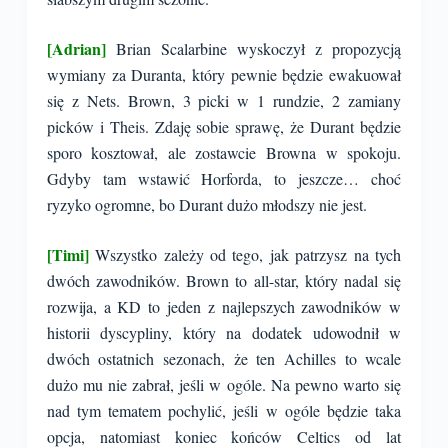
[Adrian]
Brian Scalarbine wyskoczył z propozycją
wymiany za Duranta, który pewnie będzie ewakuował
się z Nets. Brown, 3 picki w 1 rundzie, 2 zamiany
picków i Theis. Zdaję sobie sprawę, że Durant będzie
sporo kosztował, ale zostawcie Browna w spokoju.
Gdyby tam wstawić Horforda, to jeszcze… choć
ryzyko ogromne, bo Durant dużo młodszy nie jest.
[Timi]
Wszystko zależy od tego, jak patrzysz na tych
dwóch zawodników. Brown to all-star, który nadal się
rozwija, a KD to jeden z najlepszych zawodników w
historii dyscypliny, który na dodatek udowodnił w
dwóch ostatnich sezonach, że ten Achilles to wcale
dużo mu nie zabrał, jeśli w ogóle. Na pewno warto się
nad tym tematem pochylić, jeśli w ogóle będzie taka
opcja, natomiast koniec końców Celtics od lat