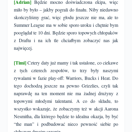
[Adrian]
Będzie mocno doświadczona ekipa, więc
miło by było – jakby pograli do finału. Niby niedawno
skończyliśmy grać, więc głodu jeszcze nie ma, ale to
Summer League ma w sobie sporo uroku i chętnie bym
pooglądał te 10 dni. Będzie sporo topowych chłopaków
z Draftu i na ich tle chciałbym zobaczyć nas jak
najwięcej.
[Timi]
Cztery daty już mamy i tak ustalone, co ciekawe
z tych czterech zespołów, to trzy były naszymi
rywalami w fazie play-off: Warriors, Bucks i Heat. Do
tego dochodzą jeszcze na pewno Grizzlies, czyli tak
naprawdę na ten moment nie ma żadnej drużyny z
topowymi młodymi talentami. A co do składu, to
wszystko wskazuje, że zobaczymy też w akcji Aarona
Nesmitha, dla którego będzie to idealna okazja, by być
“the man” i podbudować nieco pewność siebie po
słabszym drugim sezonie.