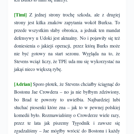
[Timi]
Z jednej strony trochę szkoda, ale z drugiej
strony jest kilka znaków zapytania wokół Burksa. To
przede wszystkim słaby obrońca, a jednak ten mandat
defensywy u Udoki jest aktualny. No i pojawiły się też
doniesienia o jakiejś operacji, przez którą Burks może
nie być gotowy na start sezonu. Wygląda na to, że
Stevens wciąż liczy, że TPE uda mu się wykorzystać na
jakąś nieco większą rybę.
[Adrian]
Sporo plotek, że Stevens chciałby ściągnąć do
Bostonu Jae Crowdera – no ja nie byłbym zdziwiony,
bo Brad te powroty to uwielbia. Najbardziej lubi
słuchać piosenki które zna – jak to w pewnej polskiej
komedii było. Rozmawialiśmy o Crowderze wiele razy,
przez te lata jak piszemy Tygodnik i zawsze się
zgadzaliśmy – Jae mógłby wrócić do Bostonu i każdy