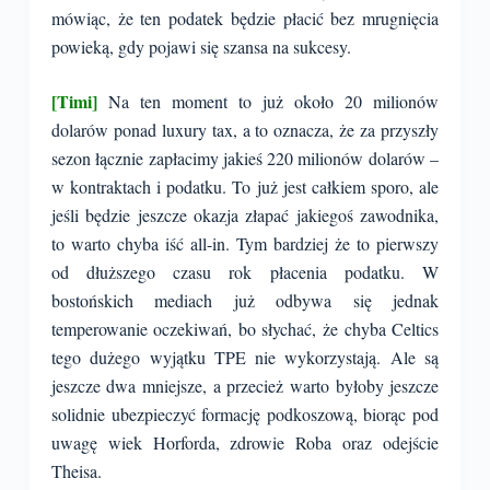
mówiąc, że ten podatek będzie płacić bez mrugnięcia
powieką, gdy pojawi się szansa na sukcesy.
[Timi]
Na ten moment to już około 20 milionów
dolarów ponad luxury tax, a to oznacza, że za przyszły
sezon łącznie zapłacimy jakieś 220 milionów dolarów –
w kontraktach i podatku. To już jest całkiem sporo, ale
jeśli będzie jeszcze okazja złapać jakiegoś zawodnika,
to warto chyba iść all-in. Tym bardziej że to pierwszy
od dłuższego czasu rok płacenia podatku. W
bostońskich mediach już odbywa się jednak
temperowanie oczekiwań, bo słychać, że chyba Celtics
tego dużego wyjątku TPE nie wykorzystają. Ale są
jeszcze dwa mniejsze, a przecież warto byłoby jeszcze
solidnie ubezpieczyć formację podkoszową, biorąc pod
uwagę wiek Horforda, zdrowie Roba oraz odejście
Theisa.