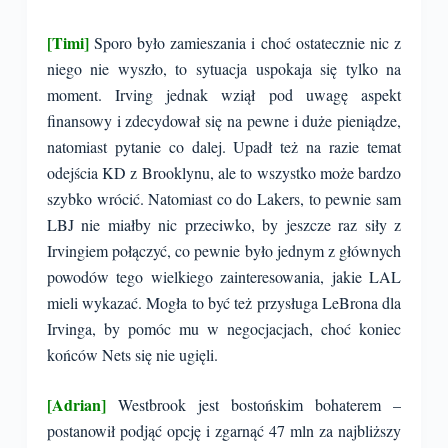
[Timi]
Sporo było zamieszania i choć ostatecznie nic z
niego nie wyszło, to sytuacja uspokaja się tylko na
moment. Irving jednak wziął pod uwagę aspekt
finansowy i zdecydował się na pewne i duże pieniądze,
natomiast pytanie co dalej. Upadł też na razie temat
odejścia KD z Brooklynu, ale to wszystko może bardzo
szybko wrócić. Natomiast co do Lakers, to pewnie sam
LBJ nie miałby nic przeciwko, by jeszcze raz siły z
Irvingiem połączyć, co pewnie było jednym z głównych
powodów tego wielkiego zainteresowania, jakie LAL
mieli wykazać. Mogła to być też przysługa LeBrona dla
Irvinga, by pomóc mu w negocjacjach, choć koniec
końców Nets się nie ugięli.
[Adrian]
Westbrook jest bostońskim bohaterem –
postanowił podjąć opcję i zgarnąć 47 mln za najbliższy