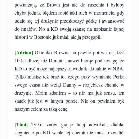
powtarzają, że Brown jest nie do ruszenia i byłoby
chyba jednak błędem robić taki ruch w momencie, gdy
udało się tej drużynie przeskoczyć górkę i awansować
do finałów. No a KD swoją szansę na napisanie fajnej
historii w Bostonie już miał, ale ją przegapił.
[Adrian]
Okienko Browna na pewno potrwa o jakieś
10 lat dłużej niż Duranta, nawet biorąc pod uwagę, że
KD to być może najlepszy zawodnik aktualnie w NBA.
Tylko musisz też brać to, czego przy wymianie Perka
swego czasu nie wziął Danny – rozjebiesz chemie w
drużynie. Moim zdaniem – to nie ma już sensu, ten
statek już jest w innym porcie. Nie on powinien być
naszym celem za taką cenę.
[Timi]
Tylko znów grając tutaj adwokata diabła,
sięgniecie po KD wcale tej chemii nie musi rozwalić.