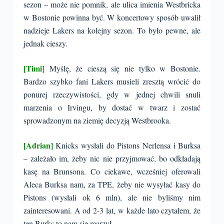
sezon – może nie pomnik, ale ulica imienia Westbricka
w Bostonie powinna być. W koncertowy sposób uwalił
nadzieje Lakers na kolejny sezon. To było pewne, ale
jednak cieszy.
[Timi]
Myślę, że cieszą się nie tylko w Bostonie.
Bardzo szybko fani Lakers musieli zresztą wrócić do
ponurej rzeczywistości, gdy w jednej chwili snuli
marzenia o Irvingu, by dostać w twarz i zostać
sprowadzonym na ziemię decyzją Westbrooka.
[Adrian]
Knicks wysłali do Pistons Nerlensa i Burksa
– zależało im, żeby nic nie przyjmować, bo odkładają
kasę na Brunsona. Co ciekawe, wcześniej oferowali
Aleca Burksa nam, za TPE, żeby nie wysyłać kasy do
Pistons (wysłali ok 6 mln), ale nie byliśmy nim
zainteresowani. A od 2-3 lat, w każde lato czytałem, że
ten Burks to nam się marzył.