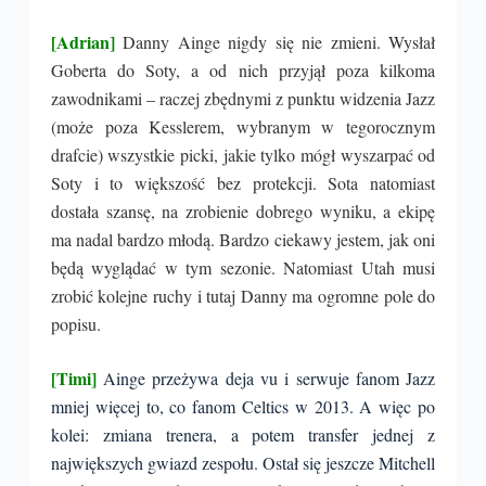
[Adrian]
Danny Ainge nigdy się nie zmieni. Wysłał
Goberta do Soty, a od nich przyjął poza kilkoma
zawodnikami – raczej zbędnymi z punktu widzenia Jazz
(może poza Kesslerem, wybranym w tegorocznym
drafcie) wszystkie picki, jakie tylko mógł wyszarpać od
Soty i to większość bez protekcji. Sota natomiast
dostała szansę, na zrobienie dobrego wyniku, a ekipę
ma nadal bardzo młodą. Bardzo ciekawy jestem, jak oni
będą wyglądać w tym sezonie. Natomiast Utah musi
zrobić kolejne ruchy i tutaj Danny ma ogromne pole do
popisu.
[Timi]
Ainge przeżywa deja vu i serwuje fanom Jazz
mniej więcej to, co fanom Celtics w 2013. A więc po
kolei: zmiana trenera, a potem transfer jednej z
największych gwiazd zespołu. Ostał się jeszcze Mitchell