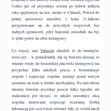
Celtics już od przyszłego sezonu po ledwie jednym
roku spędzonym na tzw. stashu w Chinach. Powrót do
pełnej sprawności umożliwi z kolei 21-latkowi
przygotowanie się do przyszłych rozgrywek bez
żadnych ograniczeń, gdyż francuski zawodnik ma być
w pełni gotów na obóz treningowy.
Co więcej, sam
Yabusele
zdradził, że do treningów
wróci już… w poniedziałek. Jak się bowiem okazuje, to
właśnie wtedy do bostońskiej placówki treningowej ma
przyjechać kilku młodych graczy z bostońskiego
zespołu i rozpocząć wspólne treningi przed nowym
sezonem, na razie w formie nieoficjalnej. Na start obozu
musimy bowiem poczekać jeszcze kilka tygodni, ale
znakomicie jest słyszeć, że młodzi zawodnicy chcą
wspólne trenowanie rozpocząć wcześniej. Dobrą
informacją jest oczywiście również fakt, że wśród niech