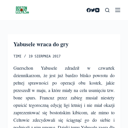
P
r
z
e
j
Yabusele wraca do gry
d
ź
TIMI
19 SIERPNIA 2017
d
o
Guerschon Yabusele zdradził w czwartek
t
dziennikarzom, że jest już bardzo blisko powrotu do
r
pełnej sprawności po operacji obu kostek, jakie
e
przeszedł w maju, a które miały na celu usunięciu tzw.
ś
bone spurs. Francuz przez zabieg musiał niestety
c
opuścić tegoroczną edycję ligi letniej i nie miał okazji
i
zaprezentować się bostońskim kibicom, ale mimo to
Celtowie zdecydowali się ściągnąć go do siebie i
podpisali z nim umowę.
Dzięki temu Yabusele zagra dla