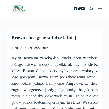
P
r
z
e
j
Brown chce grać w lidze letniej
d
ź
TIMI
2 CZERWCA 2017
d
o
Jaylen Brown ma za sobą debiutancki sezon, w trakcie
t
którego miewał wzloty i upadki, ale nie ma chyba
r
kibica Boston Celtics, który byłby niezadowolony z
e
jego postępów. Brown zaraz po zakończeniu sezonu
ś
zapowiedział jednak Danny’emu Ainge’owi, że chce
c
zagrać w tegorocznej edycji ligi letniej, bo jak sam
i
mówi, nie chce aby ktokolwiek myślał, że on nie jest
gotów pomóc bostońskiej drużynie tu i teraz.
Wszystko
wskazuje więc na to, że Celtics będą tego lata mieli