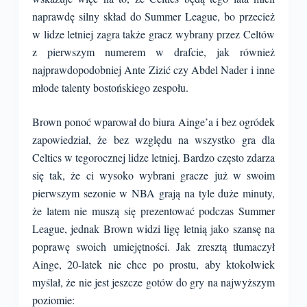
naprawdę silny skład do Summer League, bo przecież
w lidze letniej zagra także gracz wybrany przez Celtów
z pierwszym numerem w drafcie, jak również
najprawdopodobniej Ante Zizić czy Abdel Nader i inne
młode talenty bostońskiego zespołu.
Brown ponoć wparował do biura Ainge’a i bez ogródek
zapowiedział, że bez względu na wszystko gra dla
Celtics w tegorocznej lidze letniej. Bardzo często zdarza
się tak, że ci wysoko wybrani gracze już w swoim
pierwszym sezonie w NBA grają na tyle duże minuty,
że latem nie muszą się prezentować podczas Summer
League, jednak Brown widzi ligę letnią jako szansę na
poprawę swoich umiejętności. Jak zresztą tłumaczył
Ainge, 20-latek nie chce po prostu, aby ktokolwiek
myślał, że nie jest jeszcze gotów do gry na najwyższym
poziomie: