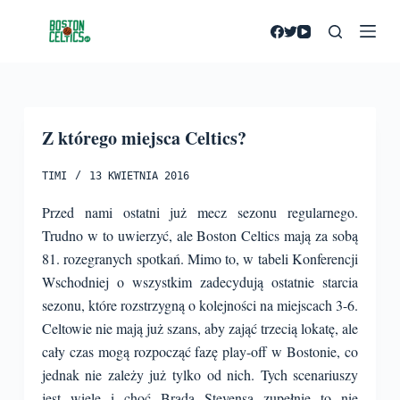
P
r
z
e
j
Z którego miejsca Celtics?
d
ź
TIMI
13 KWIETNIA 2016
d
o
Przed nami ostatni już mecz sezonu regularnego.
t
Trudno w to uwierzyć, ale Boston Celtics mają za sobą
r
81. rozegranych spotkań. Mimo to, w tabeli Konferencji
e
Wschodniej o wszystkim zadecydują ostatnie starcia
ś
sezonu, które rozstrzygną o kolejności na miejscach 3-6.
c
Celtowie nie mają już szans, aby zająć trzecią lokatę, ale
i
cały czas mogą rozpocząć fazę play-off w Bostonie, co
jednak nie zależy już tylko od nich.
Tych scenariuszy
jest wiele i choć Brada Stevensa zupełnie to nie