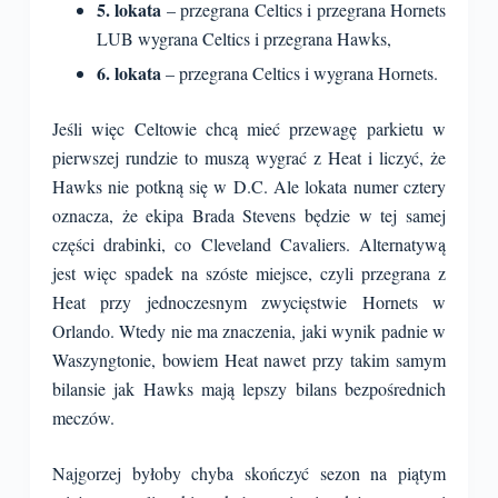
5. lokata
– przegrana Celtics i przegrana Hornets
LUB wygrana Celtics i przegrana Hawks,
6. lokata
– przegrana Celtics i wygrana Hornets.
Jeśli więc Celtowie chcą mieć przewagę parkietu w
pierwszej rundzie to muszą wygrać z Heat i liczyć, że
Hawks nie potkną się w D.C. Ale lokata numer cztery
oznacza, że ekipa Brada Stevens będzie w tej samej
części drabinki, co Cleveland Cavaliers. Alternatywą
jest więc spadek na szóste miejsce, czyli przegrana z
Heat przy jednoczesnym zwycięstwie Hornets w
Orlando. Wtedy nie ma znaczenia, jaki wynik padnie w
Waszyngtonie, bowiem Heat nawet przy takim samym
bilansie jak Hawks mają lepszy bilans bezpośrednich
meczów.
Najgorzej byłoby chyba skończyć sezon na piątym