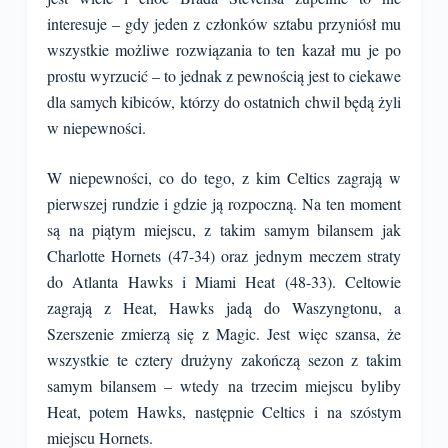
interesuje – gdy jeden z członków sztabu przyniósł mu
wszystkie możliwe rozwiązania to ten kazał mu je po
prostu wyrzucić – to jednak z pewnością jest to ciekawe
dla samych kibiców, którzy do ostatnich chwil będą żyli
w niepewności.
W niepewności, co do tego, z kim Celtics zagrają w
pierwszej rundzie i gdzie ją rozpoczną. Na ten moment
są na piątym miejscu, z takim samym bilansem jak
Charlotte Hornets (47-34) oraz jednym meczem straty
do Atlanta Hawks i Miami Heat (48-33). Celtowie
zagrają z Heat, Hawks jadą do Waszyngtonu, a
Szerszenie zmierzą się z Magic. Jest więc szansa, że
wszystkie te cztery drużyny zakończą sezon z takim
samym bilansem – wtedy na trzecim miejscu byliby
Heat, potem Hawks, następnie Celtics i na szóstym
miejscu Hornets.