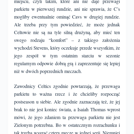
miejscu, czyli takim, które ani nie daje przewagi
parkietu w pierwszej rundzie, ani nie sprawia, że C’s
mogliby ewentualnie ominąć Cavs w drugiej rundzie.
Ale trzeba przy tym powiedzieć, że może jednak
Celtowie nie są na tyle silną drużyną, aby mieć ten
swego rodzaju “komfort” – z takiego założenia
wychodzi Stevens, który oczekuje przede wszystkim, że
jego zespół w tym ostatnim starciu w sezonie
regularnym odpowie dobrą grą i zaprezentuje się lepiej
niż w dwóch poprzednich meczach.
Zawodnicy Celtics zgodnie powtarzają, że przewaga
parkietu to ważna rzecz i że chcieliby rozpocząć
postseason u siebie. Ale zgodnie zaznaczają też, że jej
brak to nie jest koniec świata, a Isaiah Thomas wprost
mówi, że jego zdaniem ta przewaga parkietu nie jest
Zielonym potrzebna. Bo w ostatecznym rozrachunku i
tak trzeba wygrać cztery mecze w jednej serii. Niemniej