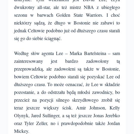
dwukrotny all-star, ale też mistrz NBA z ubiegłego
sezonu w barwach Golden State Warriors. I choć
niektórzy sądzą, że długo w Bostonie nie zabawi to
jednak Celtowie podobno już od dłuższego czasu starali
się go do siebie ściągnąć.
Według słów agenta Lee – Marka Bartelsteina – sam
zainteresowany jest bardzo zadowolony tą
przeprowadzką, ale zadowoleni są także w Bostonie,
bowiem Celtowie podobno starali się pozyskać Lee od
dłuższego czasu. To może oznaczać, że Lee w składzie
pozostanie, a do odstrzału będą młodsi zawodnicy, bo
przecież na pozycji silnego skrzydłowego zrobił się
teraz jeszcze większy ścisk. Amir Johnson, Kelly
Olynyk, Jared Sullinger, a są też jeszcze Jonas Jerebko
oraz Tyler Zeller, no i prawdopodobnie także Jordan
Mickey.