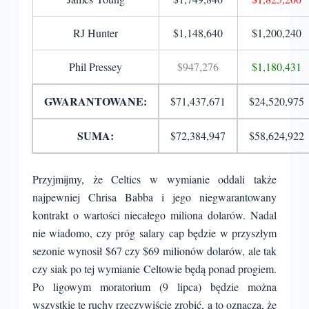
RJ Hunter
$
1,148,640
$
1,200,240
Phil Pressey
$947,276
$1,180,431
GWARANTOWANE:
$
71,437,671
$24,520,975
SUMA:
$72,384,947
$
58,624,922
Przyjmijmy, że Celtics w wymianie oddali także
najpewniej Chrisa Babba i jego niegwarantowany
kontrakt o wartości niecałego miliona dolarów. Nadal
nie wiadomo, czy próg salary cap będzie w przyszłym
sezonie wynosił $67 czy $69 milionów dolarów, ale tak
czy siak po tej wymianie Celtowie będą ponad progiem.
Po ligowym moratorium (9 lipca) będzie można
wszystkie te ruchy rzeczywiście zrobić, a to oznacza, że