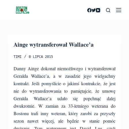
P
r
z
e
j
Ainge wytransferował Wallace’a
d
ź
TIMI
8 LIPCA 2015
d
o
Danny Ainge dokonał niemożliwego i wytransferował
t
Geralda Wallace’a, a w zasadzie jego wielgachny
r
kontrakt. Jeśli pomyślicie o jakimś kontrakcie, że jest
e
nie do wytransferowania to pamiętajcie, że umowę
ś
Geralda Wallace’a udało się popchnąć dalej
c
dwukrotnie. W zamian za 33-letniego weterana do
i
Bostonu trafi inny weteran, który zarobi za przyszły
sezon nawet więcej, ale będzie w stanie pomóc
drużynie.
Tym weteranem jest David Lee, czyli