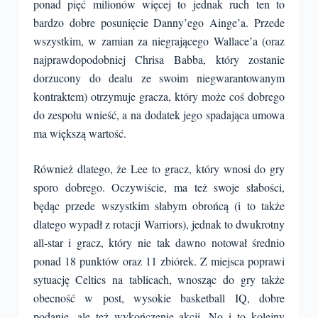
ponad pięć milionów więcej to jednak ruch ten to
bardzo dobre posunięcie Danny’ego Ainge’a. Przede
wszystkim, w zamian za niegrającego Wallace’a (oraz
najprawdopodobniej Chrisa Babba, który zostanie
dorzucony do dealu ze swoim niegwarantowanym
kontraktem) otrzymuje gracza, który może coś dobrego
do zespołu wnieść, a na dodatek jego spadająca umowa
ma większą wartość.
Również dlatego, że Lee to gracz, który wnosi do gry
sporo dobrego. Oczywiście, ma też swoje słabości,
będąc przede wszystkim słabym obrońcą (i to także
dlatego wypadł z rotacji Warriors), jednak to dwukrotny
all-star i gracz, który nie tak dawno notował średnio
ponad 18 punktów oraz 11 zbiórek. Z miejsca poprawi
sytuację Celtics na tablicach, wnosząc do gry także
obecność w post, wysokie basketball IQ, dobre
podanie, ale też wykończenie akcji. No i to kolejny