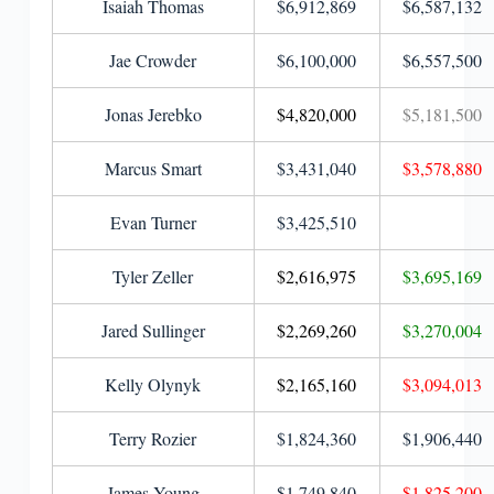
Isaiah Thomas
$6,912,869
$6,587,132
Jae Crowder
$6,100,000
$6,557,500
Jonas Jerebko
$4,820,000
$5,181,500
Marcus Smart
$3,431,040
$3,578,880
Evan Turner
$3,425,510
Tyler Zeller
$2,616,975
$3,695,169
Jared Sullinger
$2,269,260
$3,270,004
Kelly Olynyk
$2,165,160
$3,094,013
Terry Rozier
$
1,824,360
$
1,906,440
James Young
$1,749,840
$1,825,200