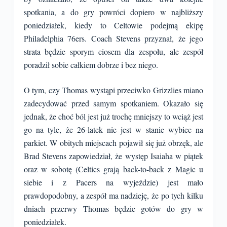
spotkania, a do gry powróci dopiero w najbliższy
poniedziałek, kiedy to Celtowie podejmą ekipę
Philadelphia 76ers. Coach Stevens przyznał, że jego
strata będzie sporym ciosem dla zespołu, ale zespół
poradził sobie całkiem dobrze i bez niego.
O tym, czy Thomas wystąpi przeciwko Grizzlies miano
zadecydować przed samym spotkaniem. Okazało się
jednak, że choć ból jest już trochę mniejszy to wciąż jest
go na tyle, że 26-latek nie jest w stanie wybiec na
parkiet. W obitych miejscach pojawił się już obrzęk, ale
Brad Stevens zapowiedział, że występ Isaiaha w piątek
oraz w sobotę (Celtics grają back-to-back z Magic u
siebie i z Pacers na wyjeździe) jest mało
prawdopodobny, a zespół ma nadzieję, że po tych kilku
dniach przerwy Thomas będzie gotów do gry w
poniedziałek.