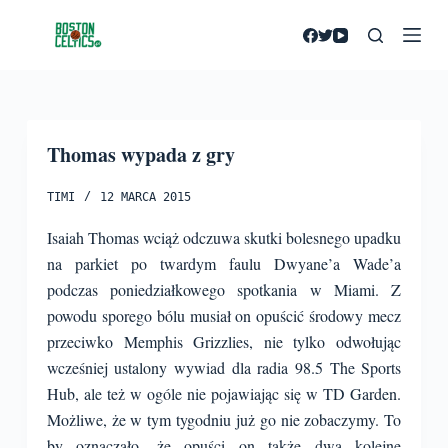
P
r
z
e
j
Thomas wypada z gry
d
ź
TIMI
12 MARCA 2015
d
o
Isaiah Thomas wciąż odczuwa skutki bolesnego upadku
t
na parkiet po twardym faulu Dwyane’a Wade’a
r
podczas poniedziałkowego spotkania w Miami. Z
e
powodu sporego bólu musiał on opuścić środowy mecz
ś
przeciwko Memphis Grizzlies, nie tylko odwołując
c
wcześniej ustalony wywiad dla radia 98.5 The Sports
i
Hub, ale też w ogóle nie pojawiając się w TD Garden.
Możliwe, że w tym tygodniu już go nie zobaczymy.
To
by oznaczało, że opuści on także dwa kolejne