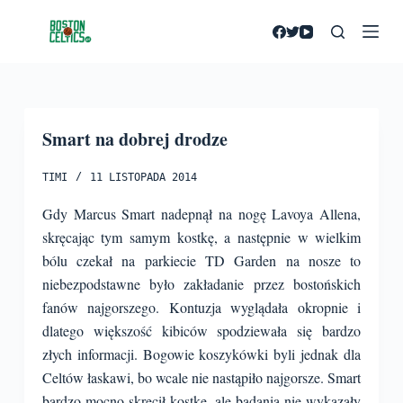
P
r
z
e
j
Smart na dobrej drodze
d
ź
TIMI
11 LISTOPADA 2014
d
o
Gdy Marcus Smart nadepnął na nogę Lavoya Allena,
t
skręcając tym samym kostkę, a następnie w wielkim
r
bólu czekał na parkiecie TD Garden na nosze to
e
niebezpodstawne było zakładanie przez bostońskich
ś
fanów najgorszego. Kontuzja wyglądała okropnie i
c
dlatego większość kibiców spodziewała się bardzo
i
złych informacji. Bogowie koszykówki byli jednak dla
Celtów łaskawi, bo wcale nie nastąpiło najgorsze.
Smart
bardzo mocno skręcił kostkę, ale badania nie wykazały