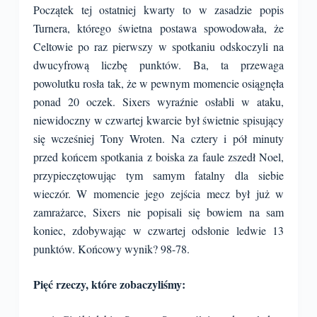
Początek tej ostatniej kwarty to w zasadzie popis
Turnera, którego świetna postawa spowodowała, że
Celtowie po raz pierwszy w spotkaniu odskoczyli na
dwucyfrową liczbę punktów. Ba, ta przewaga
powolutku rosła tak, że w pewnym momencie osiągnęła
ponad 20 oczek. Sixers wyraźnie osłabli w ataku,
niewidoczny w czwartej kwarcie był świetnie spisujący
się wcześniej Tony Wroten. Na cztery i pół minuty
przed końcem spotkania z boiska za faule zszedł Noel,
przypieczętowując tym samym fatalny dla siebie
wieczór. W momencie jego zejścia mecz był już w
zamrażarce, Sixers nie popisali się bowiem na sam
koniec, zdobywając w czwartej odsłonie ledwie 13
punktów. Końcowy wynik? 98-78.
Pięć rzeczy, które zobaczyliśmy: