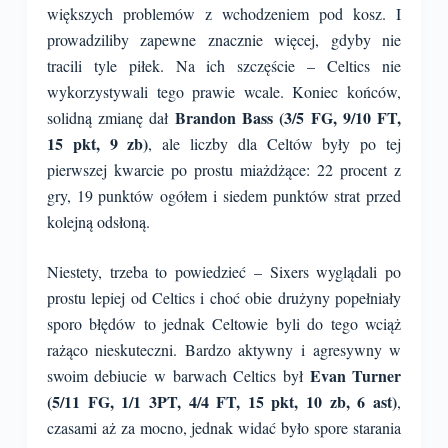
większych problemów z wchodzeniem pod kosz. I
prowadziliby zapewne znacznie więcej, gdyby nie
tracili tyle piłek. Na ich szczęście – Celtics nie
wykorzystywali tego prawie wcale. Koniec końców,
Brandon Bass (3/5 FG, 9/10 FT,
solidną zmianę dał
15 pkt, 9 zb)
, ale liczby dla Celtów były po tej
pierwszej kwarcie po prostu miażdżące: 22 procent z
gry, 19 punktów ogółem i siedem punktów strat przed
kolejną odsłoną.
Niestety, trzeba to powiedzieć – Sixers wyglądali po
prostu lepiej od Celtics i choć obie drużyny popełniały
sporo błędów to jednak Celtowie byli do tego wciąż
rażąco nieskuteczni. Bardzo aktywny i agresywny w
Evan Turner
swoim debiucie w barwach Celtics był
(5/11 FG, 1/1 3PT, 4/4 FT, 15 pkt, 10 zb, 6 ast)
,
czasami aż za mocno, jednak widać było spore starania