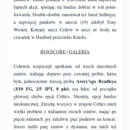
fajnych akcji, spisując się bardzo dobrze w roli point-
forwarda. Double-double zanotował też Jared Sullinger,
a najwięcej punktów w meczu (19) zdobył Tony
Wroten. Kolejny mecz Celtów w nocy ze środy na
czwartek w Hartford przeciwko Knicks.
BOXSCORE
|
GALERIA
Celtowie rozpoczęli spotkanie od trzech niecelnych
rzutów, trafiając dopiero przy czwartej próbie, która
Avery’ego Bradleya
była jednocześnie trzecią próbą
(3/10 FG, 2/5 3PT, 8 pkt)
zza łuku, od początku
głównej chyba opcji Celtics. Niestety, opcji bardzo
nieskutecznej. Zresztą, wszyscy w zespole Celtics mieli
wielki problem z trafianiem swoich rzutów, mając po
pięciu minutach gry zaledwie pięć punktów na koncie.
Sixers trafili parę rzutów z dystansu, nie mieli też