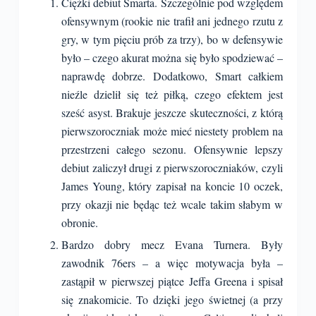
Ciężki debiut Smarta. Szczególnie pod względem
ofensywnym (rookie nie trafił ani jednego rzutu z
gry, w tym pięciu prób za trzy), bo w defensywie
było – czego akurat można się było spodziewać –
naprawdę dobrze. Dodatkowo, Smart całkiem
nieźle dzielił się też piłką, czego efektem jest
sześć asyst. Brakuje jeszcze skuteczności, z którą
pierwszoroczniak może mieć niestety problem na
przestrzeni całego sezonu. Ofensywnie lepszy
debiut zaliczył drugi z pierwszoroczniaków, czyli
James Young, który zapisał na koncie 10 oczek,
przy okazji nie będąc też wcale takim słabym w
obronie.
Bardzo dobry mecz Evana Turnera. Były
zawodnik 76ers – a więc motywacja była –
zastąpił w pierwszej piątce Jeffa Greena i spisał
się znakomicie. To dzięki jego świetnej (a przy