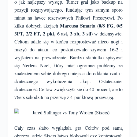
o jak najlepszy występ. Turner grał jako backup na
pozycji rozgrywającego, fundując tym samym sporo
minut na ławce rezerwowych Philowi Presseyowi. Po
Marcusa Smarta (0/8 FG, 0/5
kilku dobrych akcjach
3PT, 2/2 FT, 2 pkt, 6 ast, 3 zb, 3 stl)
w defensywie,
Celtom udało się w końcu rozprostować nieco nogi i
ruszyć do ataku, co poskutkowało zrywem 16-2 i
wyjściem na prowadzenie. Bardzo słabiutko spisywał
się Nerlens Noel, który miał ogromne problemy ze
znalezieniem sobie dobrego miejsca do oddania rzutu i
skutecznego wykończenia akcji. Ostatecznie,
skuteczność Celtów zwiększyła się do 40 procent, ale to
76ers schodzili na przerwę z 4-punktową przewagą.
Cały czas słabo wyglądała gra Celtów pod samą
obręczą, gdzie Sixers łatwo blokowali czy kontestowali