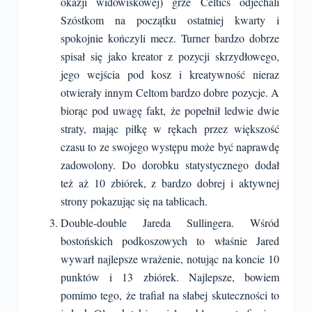
okazji widowiskowej) grze Celtics odjechali
Szóstkom na początku ostatniej kwarty i
spokojnie kończyli mecz. Turner bardzo dobrze
spisał się jako kreator z pozycji skrzydłowego,
jego wejścia pod kosz i kreatywność nieraz
otwierały innym Celtom bardzo dobre pozycje. A
biorąc pod uwagę fakt, że popełnił ledwie dwie
straty, mając piłkę w rękach przez większość
czasu to ze swojego występu może być naprawdę
zadowolony. Do dorobku statystycznego dodał
też aż 10 zbiórek, z bardzo dobrej i aktywnej
strony pokazując się na tablicach.
Double-double Jareda Sullingera. Wśród
bostońskich podkoszowych to właśnie Jared
wywarł najlepsze wrażenie, notując na koncie 10
punktów i 13 zbiórek. Najlepsze, bowiem
pomimo tego, że trafiał na słabej skuteczności to