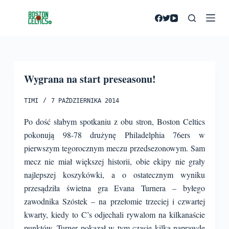
P
r
z
e
j
Wygrana na start preseasonu!
d
ź
TIMI
7 PAŹDZIERNIKA 2014
d
o
Po dość słabym spotkaniu z obu stron, Boston Celtics
t
pokonują 98-78 drużynę Philadelphia 76ers w
r
pierwszym tegorocznym meczu przedsezonowym. Sam
e
mecz nie miał większej historii, obie ekipy nie grały
ś
najlepszej koszykówki, a o ostatecznym wyniku
c
przesądziła świetna gra Evana Turnera – byłego
i
zawodnika Szóstek – na przełomie trzeciej i czwartej
kwarty, kiedy to C’s odjechali rywalom na kilkanaście
punktów.
Turner pokazał w tym czasie kilka naprawdę