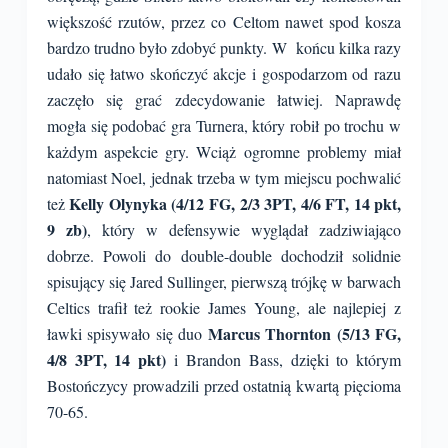
większość rzutów, przez co Celtom nawet spod kosza
bardzo trudno było zdobyć punkty. W końcu kilka razy
udało się łatwo skończyć akcje i gospodarzom od razu
zaczęło się grać zdecydowanie łatwiej. Naprawdę
mogła się podobać gra Turnera, który robił po trochu w
każdym aspekcie gry. Wciąż ogromne problemy miał
natomiast Noel, jednak trzeba w tym miejscu pochwalić
Kelly Olynyka (4/12 FG, 2/3 3PT, 4/6 FT, 14 pkt,
też
9 zb)
, który w defensywie wyglądał zadziwiająco
dobrze. Powoli do double-double dochodził solidnie
spisujący się Jared Sullinger, pierwszą trójkę w barwach
Celtics trafił też rookie James Young, ale najlepiej z
Marcus Thornton (5/13 FG,
ławki spisywało się duo
4/8 3PT, 14 pkt)
i Brandon Bass, dzięki to którym
Bostończycy prowadzili przed ostatnią kwartą pięcioma
70-65.