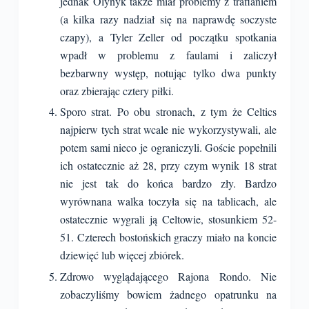
jednak Olynyk także miał problemy z trafianiem
(a kilka razy nadział się na naprawdę soczyste
czapy), a Tyler Zeller od początku spotkania
wpadł w problemu z faulami i zaliczył
bezbarwny występ, notując tylko dwa punkty
oraz zbierając cztery piłki.
Sporo strat. Po obu stronach, z tym że Celtics
najpierw tych strat wcale nie wykorzystywali, ale
potem sami nieco je ograniczyli. Goście popełnili
ich ostatecznie aż 28, przy czym wynik 18 strat
nie jest tak do końca bardzo zły. Bardzo
wyrównana walka toczyła się na tablicach, ale
ostatecznie wygrali ją Celtowie, stosunkiem 52-
51. Czterech bostońskich graczy miało na koncie
dziewięć lub więcej zbiórek.
Zdrowo wyglądającego Rajona Rondo. Nie
zobaczyliśmy bowiem żadnego opatrunku na