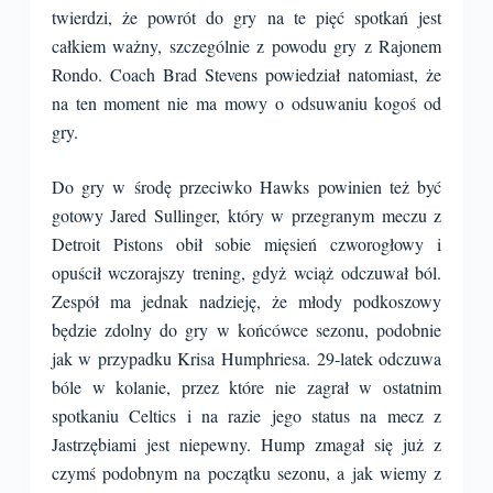
twierdzi, że powrót do gry na te pięć spotkań jest
całkiem ważny, szczególnie z powodu gry z Rajonem
Rondo. Coach Brad Stevens powiedział natomiast, że
na ten moment nie ma mowy o odsuwaniu kogoś od
gry.
Do gry w środę przeciwko Hawks powinien też być
gotowy Jared Sullinger, który w przegranym meczu z
Detroit Pistons obił sobie mięsień czworogłowy i
opuścił wczorajszy trening, gdyż wciąż odczuwał ból.
Zespół ma jednak nadzieję, że młody podkoszowy
będzie zdolny do gry w końcówce sezonu, podobnie
jak w przypadku Krisa Humphriesa. 29-latek odczuwa
bóle w kolanie, przez które nie zagrał w ostatnim
spotkaniu Celtics i na razie jego status na mecz z
Jastrzębiami jest niepewny. Hump zmagał się już z
czymś podobnym na początku sezonu, a jak wiemy z