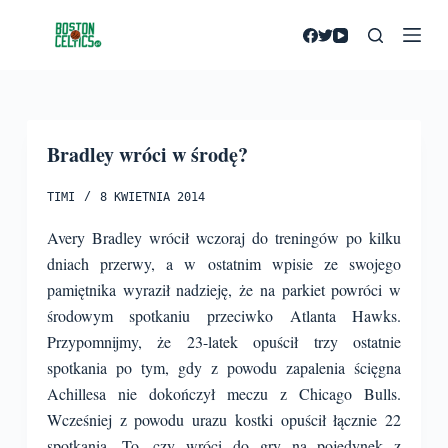
P
r
z
e
j
Bradley wróci w środę?
d
ź
TIMI
8 KWIETNIA 2014
d
o
Avery Bradley wrócił wczoraj do treningów po kilku
t
dniach przerwy, a w ostatnim wpisie ze swojego
r
pamiętnika wyraził nadzieję, że na parkiet powróci w
e
środowym spotkaniu przeciwko Atlanta Hawks.
ś
Przypomnijmy, że 23-latek opuścił trzy ostatnie
c
spotkania po tym, gdy z powodu zapalenia ścięgna
i
Achillesa nie dokończył meczu z Chicago Bulls.
Wcześniej z powodu urazu kostki opuścił łącznie 22
spotkania.
To, czy wróci do gry na pojedynek z