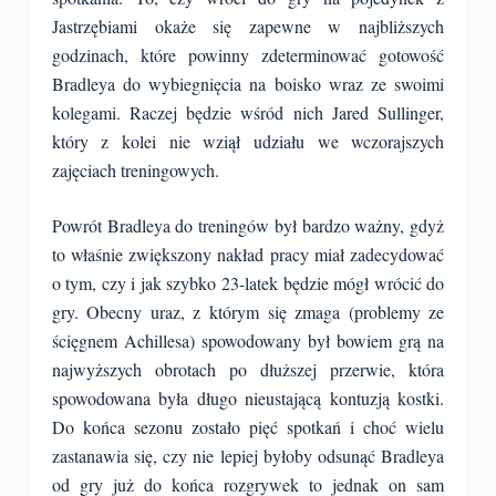
Jastrzębiami okaże się zapewne w najbliższych
godzinach, które powinny zdeterminować gotowość
Bradleya do wybiegnięcia na boisko wraz ze swoimi
kolegami. Raczej będzie wśród nich Jared Sullinger,
który z kolei nie wziął udziału we wczorajszych
zajęciach treningowych.
Powrót Bradleya do treningów był bardzo ważny, gdyż
to właśnie zwiększony nakład pracy miał zadecydować
o tym, czy i jak szybko 23-latek będzie mógł wrócić do
gry. Obecny uraz, z którym się zmaga (problemy ze
ścięgnem Achillesa) spowodowany był bowiem grą na
najwyższych obrotach po dłuższej przerwie, która
spowodowana była długo nieustającą kontuzją kostki.
Do końca sezonu zostało pięć spotkań i choć wielu
zastanawia się, czy nie lepiej byłoby odsunąć Bradleya
od gry już do końca rozgrywek to jednak on sam