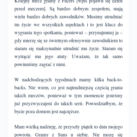
Kolejny mecz gramy z Pacers [wpis pojawił się dzień
przed meczem]. Są bardzo dobrym zespołem, mają
wielu bardzo dobrych zawodników. Musimy utrudniać
im życie we wszystkich aspektach i to jest klucz do
wygrania tego spotkania, ponieważ – przynajmniej ja –
gdy mierzę się ze świetnym ofensywnie zawodnikiem to
staram się maksymalnie utrudnić mu życie. Staram się
wytrącić mu jego atuty. Uważam, że tak samo
powinniśmy zagrać z nimi.
W nadchodzących tygodniach mamy kilka back-to-
backs. Nie wiem, co jest najtrudniejszą częścią grania
takich meczów, ponieważ w tym momencie jesteśmy
już przyzwyczajeni do takich serii. Powiedziałbym, że
bycie poza domem jest najcięższe.
Mam wielką nadzieję, że przyszły piątek to data mojego
powrotu. Gramy z Suns u siebie. Nie mogę się