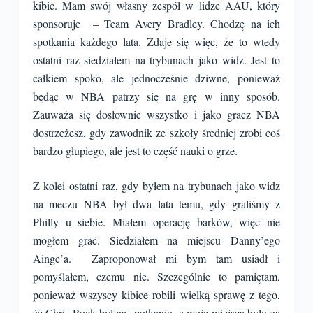
kibic. Mam swój własny zespół w lidze AAU, który
sponsoruje – Team Avery Bradley. Chodzę na ich
spotkania każdego lata. Zdaje się więc, że to wtedy
ostatni raz siedziałem na trybunach jako widz. Jest to
całkiem spoko, ale jednocześnie dziwne, ponieważ
będąc w NBA patrzy się na grę w inny sposób.
Zauważa się dosłownie wszystko i jako gracz NBA
dostrzeżesz, gdy zawodnik ze szkoły średniej zrobi coś
bardzo głupiego, ale jest to część nauki o grze.
Z kolei ostatni raz, gdy byłem na trybunach jako widz
na meczu NBA był dwa lata temu, gdy graliśmy z
Philly u siebie. Miałem operację barków, więc nie
mogłem grać. Siedziałem na miejscu Danny’ego
Ainge’a. Zaproponował mi bym tam usiadł i
pomyślałem, czemu nie. Szczególnie to pamiętam,
ponieważ wszyscy kibice robili wielką sprawę z tego,
że Chris Rock był na spotkaniu, a moje miejsca były za