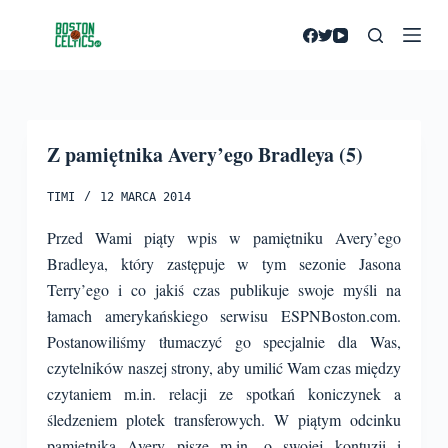
P
r
z
e
j
Z pamiętnika Avery’ego Bradleya (5)
d
ź
TIMI
12 MARCA 2014
d
o
Przed Wami piąty wpis w pamiętniku Avery’ego
t
Bradleya, który zastępuje w tym sezonie Jasona
r
Terry’ego i co jakiś czas publikuje swoje myśli na
e
łamach amerykańskiego serwisu ESPNBoston.com.
ś
Postanowiliśmy tłumaczyć go specjalnie dla Was,
c
czytelników naszej strony, aby umilić Wam czas między
i
czytaniem m.in. relacji ze spotkań koniczynek a
śledzeniem plotek transferowych.
W piątym odcinku
pamiętnika Avery pisze m.in. o swojej kontuzji i