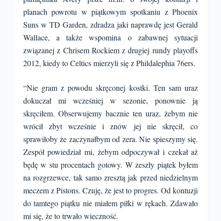
planach powrotu w piątkowym spotkaniu z Phoenix
Suns w TD Garden, zdradza jaki naprawdę jest Gerald
Wallace, a także wspomina o zabawnej sytuacji
związanej z Chrisem Rockiem z drugiej rundy playoffs
2012, kiedy to Celtics mierzyli się z Phildalephia 76ers.
“Nie gram z powodu skręconej kostki. Ten sam uraz
dokuczał mi wcześniej w sezonie, ponownie ją
skręciłem. Obserwujemy bacznie ten uraz, żebym nie
wrócił zbyt wcześnie i znów jej nie skręcił, co
sprawiłoby że zaczynałbym od zera. Nie spieszymy się.
Zespół powiedział mi, żebym odpoczywał i czekał aż
będę w stu procentach gotowy. W zeszły piątek byłem
na rozgrzewce, tak samo zresztą jak przed niedzielnym
meczem z Pistons. Czuję, że jest to progres. Od kontuzji
do tamtego piątku nie miałem piłki w rękach. Zdawało
mi się, że to trwało wieczność.