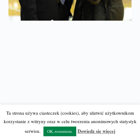
Ta strona używa ciasteczek (cookies), aby ułatwić użytkownikom
korzystanie z witryny oraz w celu tworzenia anonimowych statystyk
© 2012-23 BostonCeltics.pl
| Wszelkie prawa zastrzeżone |
Dowiedz się więcej
serwisu.
OK, rozumiem.
Kopiowanie wyłącznie za zgodą redakcji