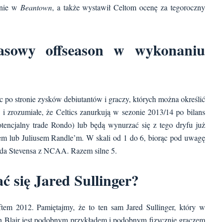
onie w
Beantown
, a także wystawił Celtom ocenę za tegoroczny
zasowy offseason w wykonaniu
c po stronie zysków debiutantów i graczy, których można określić
e i zrozumiałe, że Celtics zanurkują w sezonie 2013/14 po bilans
tencjalny trade Rondo) lub będą wynurzać się z tego dryfu już
m lub Juliusem Randle’m. W skali od 1 do 6, biorąc pod uwagę
rada Stevensa z NCAA. Razem silne 5.
ać się Jared Sullinger?
tem 2012. Pamiętajmy, że to ten sam Jared Sullinger, który w
n Blair jest podobnym przykładem i podobnym fizycznie graczem