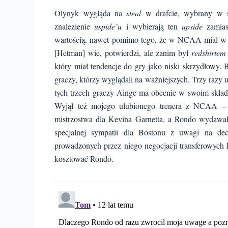
Olynyk wygląda na
steal
w drafcie, wybrany w s
znalezienie
uspide’u
i wybierają ten
upside
zamias
wartością, nawet pomimo tego, że w NCAA miał w za
[Hetman] wie, potwierdzi, ale zanim był
redshirtem
który miał tendencje do gry jako niski skrzydłowy
graczy, którzy wyglądali na ważniejszych. Trzy razy 
tych trzech graczy Ainge ma obecnie w swoim skład
Wyjął też mojego ulubionego trenera z NCAA – 
mistrzostwa dla Kevina Garnetta, a Rondo wydawał 
specjalnej sympatii dla Bostonu z uwagi na de
prowadzonych przez niego negocjacji transferowych 
kosztować Rondo.