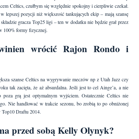
cem Celtics, czułbym się względnie spokojny i cierpliwie czekał.
 w lepszej pozycji niż większość tankujących ekip – mają szansę
kładzie gracza Top25 ligi – ten w dodatku nie będzie grał przez
 w 100% formy fizycznej.
winien wrócić Rajon Rondo i
iększa szanse Celtics na wygrywanie meczów np z Utah Jazz czy
 tak zacięta, że aż absurdalna. Jeśli jest to cel Ainge’a, a nie
 poza grą jest optymalnym wyjściem. Ostatecznie Celtics nie
ego. Nie handlować w trakcie sezonu, bo zrobią to po obniżonej
w Top10 Draftu 2014.
 ma przed sobą Kelly Olynyk?