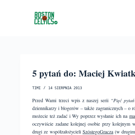
P
r
z
e
j
d
ź
d
o
5 pytań do: Maciej Kwiat
t
r
TIMI
14 SIERPNIA 2013
e
Przed Wami trzeci wpis z naszej serii
“Pięć pyta
ś
dziennikarzy i blogerów – także zagranicznych – o r
c
możecie też zadać i Wy poprzez wysłanie ich na
ma
i
oczywiście zadane kolejnej osobie przy kolejnym 
drugi ze współzałożycieli
SzóstegoGracza
(w drugim 