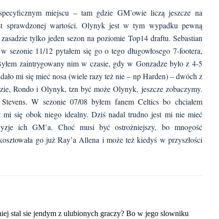
pecyficznym miejscu – tam gdzie GM’owie liczą jeszcze na
t sprawdzonej wartości. Olynyk jest w tym wypadku pewną
sadzie tylko jeden sezon na poziomie Top14 draftu. Sebastian
w sezonie 11/12 pytałem się go o tego długowłosego 7-footera,
. Byłem zaintrygowany nim w czasie, gdy w Gonzadze było z 4-5
udało mi się mieć nosa (wiele razy też nie – np Harden) – dwóch z
zie, Rondo i Olynyk, tzn być może Olynyk, jeszcze zobaczymy.
Stevens. W sezonie 07/08 byłem fanem Celtics bo chciałem
mi się obok niego idealny. Dziś nadal trudno jest mi nie mieć
cyzje ich GM’a. Choć musi być ostrożniejszy, bo mnogość
kosztowała go już Ray’a Allena i może też kiedyś w przyszłości