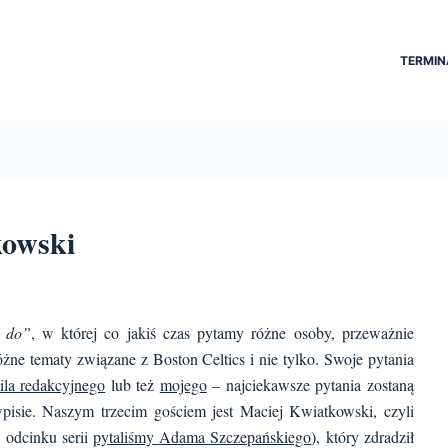
TERMIN
kowski
ń do”
, w której co jakiś czas pytamy różne osoby, przeważnie
óżne tematy związane z Boston Celtics i nie tylko. Swoje pytania
ila redakcyjnego
lub też
mojego
– najciekawsze pytania zostaną
wpisie.
Naszym trzecim gościem jest Maciej Kwiatkowski, czyli
odcinku serii
pytaliśmy Adama Szczepańskiego
), który zdradził