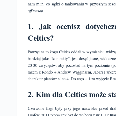
nam m.in. co sądzi o tankowaniu w przyszłym sez
offseason
.
1. Jak ocenisz dotychc
Celtics?
Patrząc na to kogo Celtics oddali w wymianie i widzą
bardziej jako “kontrakty”, jest dosyć jasne, widoczn
20-30 zwycięstw, aby pozostać na tym poziomie (po
razem z Rondo + Andrew Wigginsem, Jabari Parkere
charakter planów: silne 4. Do tego + 1 za wyjęcie B
2. Kim dla Celtics może st
Czerwone flagi były przy jego nazwisku przed draf
Drafcie 2011 typowany był do wyboru z nr 1. DeJua