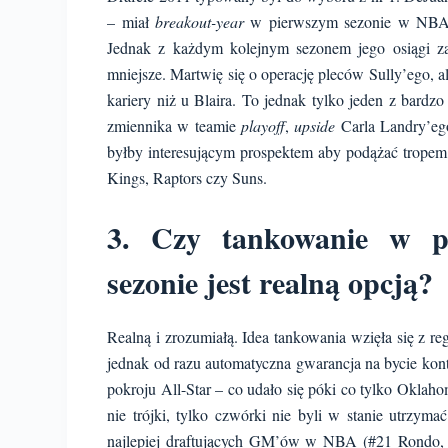
– miał
breakout-year
w pierwszym sezonie w NBA, p
Jednak z każdym kolejnym sezonem jego osiągi za
mniejsze. Martwię się o operację pleców Sully’ego, 
kariery niż u Blaira. To jednak tylko jeden z bardz
zmiennika w teamie
playoff
,
upside
Carla Landry’e
byłby interesującym prospektem aby podążać tropem 
Kings, Raptors czy Suns.
3. Czy tankowanie w p
sezonie jest realną opcją?
Realną i zrozumiałą. Idea tankowania wzięła się z reg
jednak od razu automatyczna gwarancja na bycie kont
pokroju All-Star – co udało się póki co tylko Oklaho
nie trójki, tylko czwórki nie byli w stanie utrzym
najlepiej draftujących GM’ów w NBA (#21 Rondo, 