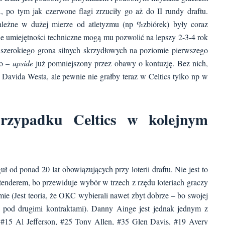
o tym jak czerwone flagi zrzuciły go aż do II rundy draftu.
leżne w dużej mierze od atletyzmu (np %zbiórek) były coraz
ale umiejętności techniczne mogą mu pozwolić na lepszy 2-3-4 rok
o szerokiego grona silnych skrzydłowych na poziomie pierwszego
go –
upside
już pomniejszony przez obawy o kontuzję. Bez nich,
Davida Westa, ale pewnie nie grałby teraz w Celtics tylko np w
rzypadku Celtics w kolejnym
uł od ponad 20 lat obowiązujących przy loterii draftu. Nie jest to
enderem, bo przewiduje wybór w trzech z rzędu loteriach graczy
mie (Jest teoria, że OKC wybierali nawet zbyt dobrze – bo swojej
ać pod drugimi kontraktami). Danny Ainge jest jednak jednym z
#15 Al Jefferson, #25 Tony Allen, #35 Glen Davis, #19 Avery